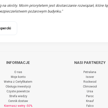
g na skróty. Moim priorytetem jest dostarczanie rozwiązań, które ł
bezpieczeństwem pożarowym budynku."
kspercki
INFORMACJE
NASI PARTNERZY
O nas
Petralana
Moje konto
Isover
Wełna z Certyfikatem
Rockwool
Obsługa inwestycji
Climowool
Czyste powietrze
Ursa
Strefa wiedzy
Paroc
Cennik dostaw
Knauf
Kiermasz wełny -50%
Falco