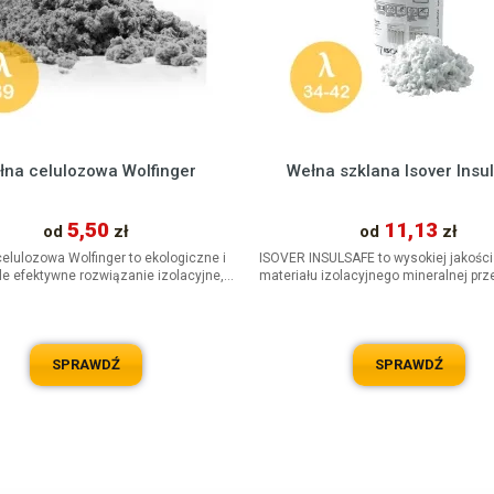
łna celulozowa Wolfinger
Wełna szklana Isover Insu
5,50
11,13
od
zł
od
zł
celulozowa Wolfinger to ekologiczne i
ISOVER INSULSAFE to wysokiej jakości
e efektywne rozwiązanie izolacyjne,
materiału izolacyjnego mineralnej pr
które doskonale sprawdza...
do wdmuchiwania....
SPRAWDŹ
SPRAWDŹ