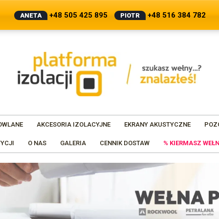
+48 505 425 895
+48 516 384 782
ANETA
PIOTR
OWLANE
AKCESORIA IZOLACYJNE
EKRANY AKUSTYCZNE
POZ
YCJI
O NAS
GALERIA
CENNIK DOSTAW
% KIERMASZ WEŁN