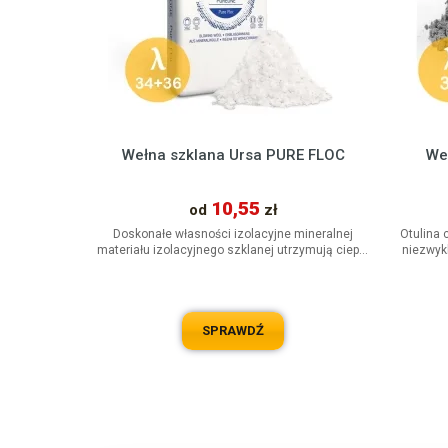
Wełna szklana Ursa PURE FLOC
We
10,55
od
zł
Doskonałe własności izolacyjne mineralnej
Otulina 
materiału izolacyjnego szklanej utrzymują ciepło
niezwykl
w pomieszczeniu w okresie...
SPRAWDŹ