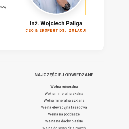
ączą
inż. Wojciech Paliga
CEO & EKSPERT DS. IZOLACJI
NAJCZĘŚCIEJ ODWIEDZANE
Wełna mineralna
Wełna mineralna skalna
Wełna mineralna szklana
Wełna elewacyjna fasadowa
Wełna na poddasze
Wełna na dachy płaskie
Wełna do ścian działowych