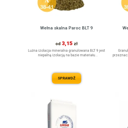
Wełna skalna Paroc BLT 9
We
3,15
od
zł
Luźna izolacja mineralna granulowana BLT 9 jest
Granu
niepalną izolacją na bazie materiału
przeznac
izolacyjnego kamiennej do...
miejs
SPRAWDŹ