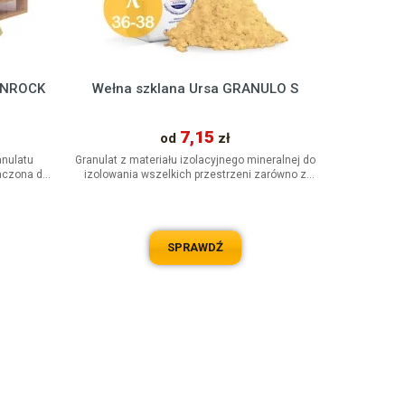
ANROCK
Wełna szklana Ursa GRANULO S
7,15
od
zł
anulatu
Granulat z materiału izolacyjnego mineralnej do
aczona do
izolowania wszelkich przestrzeni zarówno z
na...
łatwym, jak i trudnym...
SPRAWDŹ