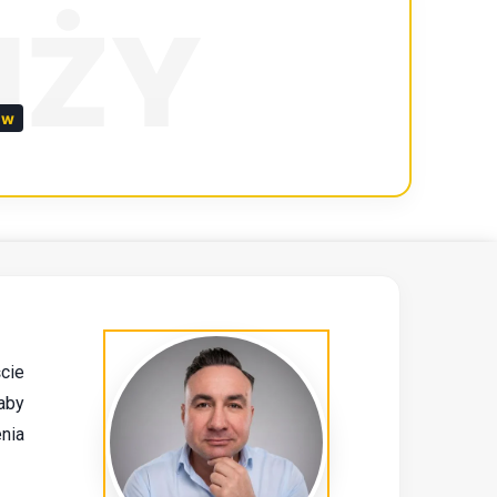
NŻY
ów
ście
aby
nia