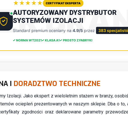
★★★★★
CERTYFIKAT EKSPERTA
DER BRA
AUTORYZOWANY DYSTRYBUTOR
SYSTEMÓW IZOLACJI
Standard premium oceniany na
4.9/5
przez
383 specjalist
✔ NORMA WT2021
✔ KLASA A1
✔ PROSTO Z FABRYKI
NA I
DORADZTWO TECHNICZNE
ormy Izolacji. Jako ekspert z wieloletnim stażem w branży, osobi
temów ociepleń prezentowanych w naszym sklepie. Dba o to, 
certyfikaty zgodności oraz deklarowane parametry przewodze