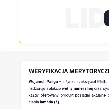
LI
WERYFIKACJA MERYTORYCZ
Wojciech Paliga
– inżynier i założyciel Platf
nadzoruje selekcję
wełny mineralnej
oraz sys
każdy oferowany produkt posiadał aktualne 
ciepła
lambda (λ)
.