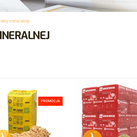
wełny mineralnej
INERALNEJ
PROMOCJA