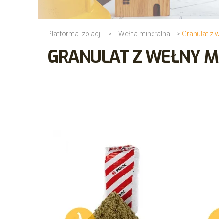
Platforma Izolacji
>
Wełna mineralna
>
Granulat z 
GRANULAT Z WEŁNY M