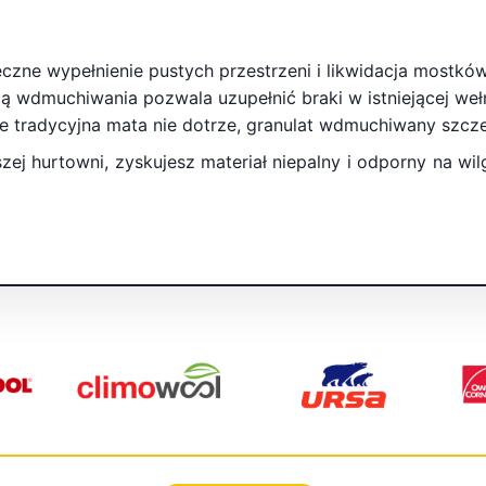
czne wypełnienie pustych przestrzeni i likwidacja mostkó
 wdmuchiwania pozwala uzupełnić braki w istniejącej wełn
 tradycyjna mata nie dotrze, granulat wdmuchiwany szczel
ej hurtowni, zyskujesz materiał niepalny i odporny na wil