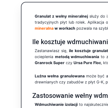
Granulat z wełny mineralnej
służy do i
tradycyjnych płyt lub rolek. Aplikac
mineralna
w workach
pozwala na szybk
Ile kosztuje wdmuchiwani
Zastanawiasz się,
ile kosztuje granula
ocieplenia
metodą wdmuchiwania
to z
Granrock Super
czy
Ursa Pure Floc
, k
Luźna wełna granulowana
może być ap
drewnianych czy zabudów z płyt G-K, po
Zastosowanie wełny wdmu
Wdmuchiwanie izolacji
to najskuteczni