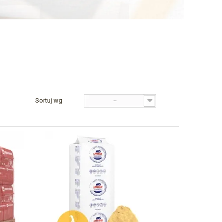
Sortuj wg
--