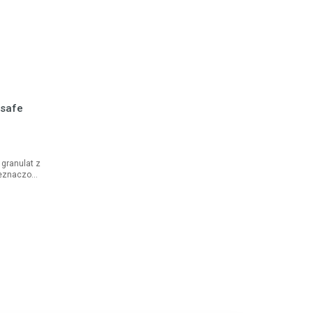
lsafe
 granulat z
zeznaczony