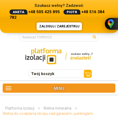
Szukasz wełny? Zadzwoń:
+48 505 425 895
+48 516 384
ANETA
PIOTR
782
ZALOGUJ / ZAREJESTRUJ
Twój koszyk
MENU
Platforma Izolacji
>
Wełna mineralna
>
Wełna do ocieplania stropu nad garażami i parkingami