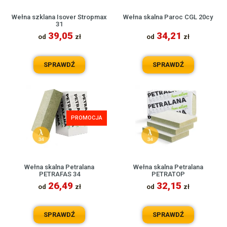
Wełna szklana Isover Stropmax
Wełna skalna Paroc CGL 20cy
31
39,05
34,21
od
zł
od
zł
SPRAWDŹ
SPRAWDŹ
PROMOCJA
Wełna skalna Petralana
Wełna skalna Petralana
PETRAFAS 34
PETRATOP
26,49
32,15
od
zł
od
zł
SPRAWDŹ
SPRAWDŹ