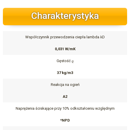
Charakterystyka
Współczynnik przewodzenia ciepła lambda λD
0,031 W/mK
Gęstość ϱ
37 kg/m3
Reakcja na ogień
A2
Naprężenia ściskające przy 10% odkształceniu względnym
*NPD