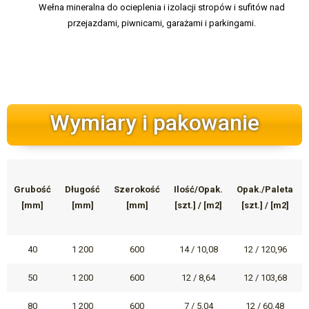
Wełna mineralna do ocieplenia i izolacji stropów i sufitów nad
przejazdami, piwnicami, garażami i parkingami.
Wymiary i pakowanie
Grubość
Długość
Szerokość
Ilość/Opak.
Opak./Paleta
[mm]
[mm]
[mm]
[szt.] / [m2]
[szt.] / [m2]
40
1 200
600
14 / 10,08
12 / 120,96
50
1 200
600
12 / 8,64
12 / 103,68
80
1 200
600
7 / 5,04
12 / 60,48