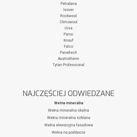
Petralana
Isover
Rockwool
Climowool
Ursa
Paroc
Knauf
Falco
Paneltech
Austrotherm
Tytan Professional
NAJCZĘŚCIEJ ODWIEDZANE
Wełna mineralna
Wełna mineralna skalna
Wełna mineralna szklana
Wełna elewacyjna fasadowa
Wełna na poddasze