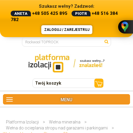
Szukasz wełny? Zadzwoń:
+48 505 425 895
+48 516 384
ANETA
PIOTR
782
ZALOGUJ / ZAREJESTRUJ
Twój koszyk
MENU
Platforma Izolacji
>
Wełna mineralna
>
Wełna do ocieplania stropu nad garażami i parkingami
>