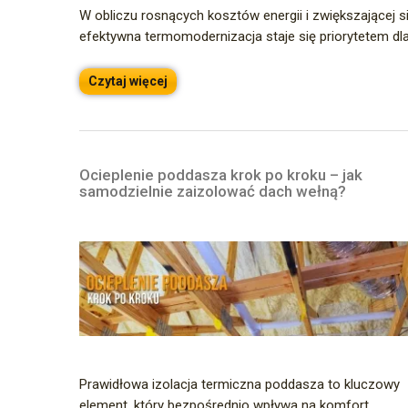
W obliczu rosnących kosztów energii i zwiększającej s
efektywna termomodernizacja staje się priorytetem dla.
Czytaj więcej
Ocieplenie poddasza krok po kroku – jak
samodzielnie zaizolować dach wełną?
Prawidłowa izolacja termiczna poddasza to kluczowy
element, który bezpośrednio wpływa na komfort