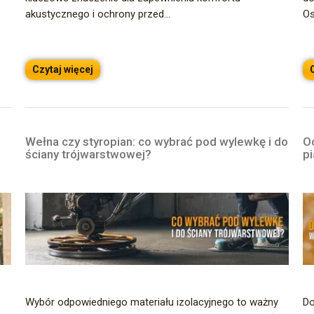
akustycznego i ochrony przed...
Os
Czytaj więcej
Wełna czy styropian: co wybrać pod wylewkę i do
Oc
ściany trójwarstwowej?
p
Wybór odpowiedniego materiału izolacyjnego to ważny
Do