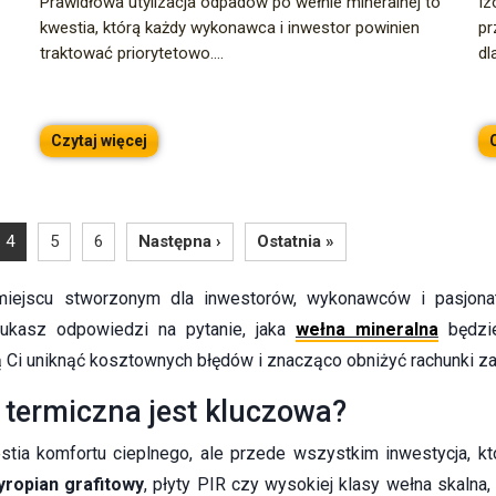
Prawidłowa utylizacja odpadów po wełnie mineralnej to
Iz
kwestia, którą każdy wykonawca i inwestor powinien
pr
traktować priorytetowo....
dl
Czytaj więcej
4
5
6
Następna ›
Ostatnia »
ejscu stworzonym dla inwestorów, wykonawców i pasjona
ukasz odpowiedzi na pytanie, jaka
wełna mineralna
będzie
 Ci uniknąć kosztownych błędów i znacząco obniżyć rachunki z
 termiczna jest kluczowa?
stia komfortu cieplnego, ale przede wszystkim inwestycja, k
yropian grafitowy
, płyty PIR czy wysokiej klasy wełna skalna