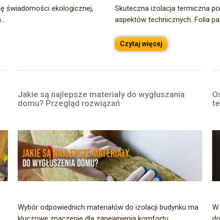
ię świadomości ekologicznej,
Skuteczna izolacja termiczna 
..
aspektów technicznych. Folia par
Czytaj więcej
Jakie są najlepsze materiały do wygłuszania
Os
domu? Przegląd rozwiązań
t
Wybór odpowiednich materiałów do izolacji budynku ma
W 
kluczowe znaczenie dla zapewnienia komfortu
do