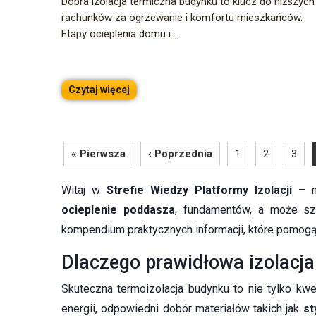
Dobra izolacja termiczna budynku to klucz do niższych
rachunków za ogrzewanie i komfortu mieszkańców.
Etapy ocieplenia domu i...
Czytaj więcej
« Pierwsza
‹ Poprzednia
1
2
3
Witaj w
Strefie Wiedzy Platformy Izolacji
– mi
ocieplenie poddasza
, fundamentów, a może sz
kompendium praktycznych informacji, które pomogą
Dlaczego prawidłowa izolacja
Skuteczna termoizolacja budynku to nie tylko kwe
energii, odpowiedni dobór materiałów takich jak
st