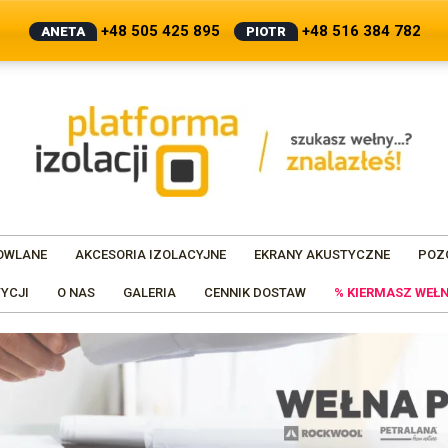
+48 505 425 895
+48 516 384 782
ANETA
PIOTR
OWLANE
AKCESORIA IZOLACYJNE
EKRANY AKUSTYCZNE
POZ
YCJI
O NAS
GALERIA
CENNIK DOSTAW
% KIERMASZ WEŁN