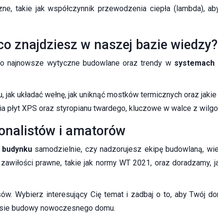
czne, takie jak współczynnik przewodzenia ciepła (lambda), 
co znajdziesz w naszej bazie wiedzy?
a o najnowsze wytyczne budowlane oraz trendy w
systemach 
ku, jak układać wełnę, jak uniknąć mostków termicznych oraz ja
 płyt XPS oraz styropianu twardego, kluczowe w walce z wilgoci
jonalistów i amatorów
e budynku
samodzielnie, czy nadzorujesz ekipę budowlaną, wi
zawiłości prawne, takie jak normy WT 2021, oraz doradzamy, j
. Wybierz interesujący Cię temat i zadbaj o to, aby Twój dom
ocesie budowy nowoczesnego domu.