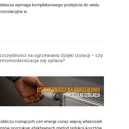
poddasza wymaga kompleksowego podejścia do wielu
oizolacyjna w...
zczędności na ogrzewaniu dzięki izolacji – czy
ermomodernizacja się opłaca?
obliczu rosnących cen energii coraz więcej właścicieli
mów poszukuje efektywnych metod redukcji kosztów.