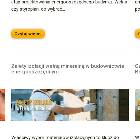
etap projektowania energooszczędnego budynku. Wełna
en
czy styropian: co wybrać...
po
Czytaj więcej
Zalety izolacji wełną mineralną w budownictwie
C
energooszczędnym
B
Właściwy wybór materiałów izolacyjnych to klucz do
W 