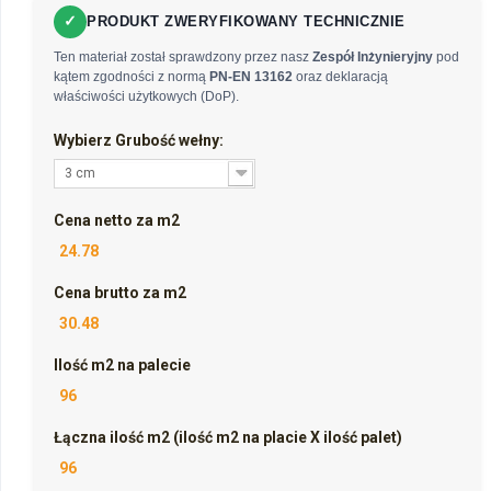
✓
PRODUKT ZWERYFIKOWANY TECHNICZNIE
Ten materiał został sprawdzony przez nasz
Zespół Inżynieryjny
pod
kątem zgodności z normą
PN-EN 13162
oraz deklaracją
właściwości użytkowych (DoP).
Wybierz Grubość wełny:
3 cm
Cena netto za m2
24.78
Cena brutto za m2
30.48
Ilość m2 na palecie
96
Łączna ilość m2 (ilość m2 na placie X ilość palet)
96