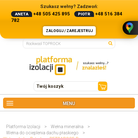
Szukasz wełny? Zadzwoń:
+48 505 425 895
+48 516 384
ANETA
PIOTR
782
ZALOGUJ / ZAREJESTRUJ
Twój koszyk
MENU
Platforma Izolacji
>
Wełna mineralna
>
Wełna do ocieplenia dachu płaskiego
>