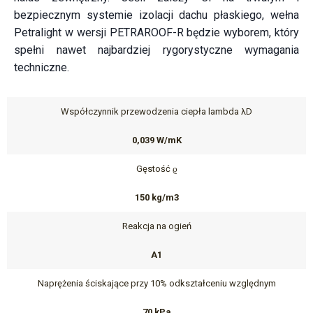
bezpiecznym systemie izolacji dachu płaskiego, wełna
Petralight w wersji PETRAROOF-R będzie wyborem, który
spełni nawet najbardziej rygorystyczne wymagania
techniczne.
Współczynnik przewodzenia ciepła lambda λD
0,039 W/mK
Gęstość ϱ
150 kg/m3
Reakcja na ogień
A1
Naprężenia ściskające przy 10% odkształceniu względnym
70 kPa