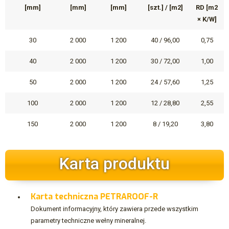
[mm]
[mm]
[mm]
[szt.] / [m2]
RD [m2
× K/W]
30
2 000
1 200
40 / 96,00
0,75
40
2 000
1 200
30 / 72,00
1,00
50
2 000
1 200
24 / 57,60
1,25
100
2 000
1 200
12 / 28,80
2,55
150
2 000
1 200
8 / 19,20
3,80
Karta produktu
Karta techniczna PETRAROOF-R
Dokument informacyjny, który zawiera przede wszystkim
parametry techniczne wełny mineralnej.