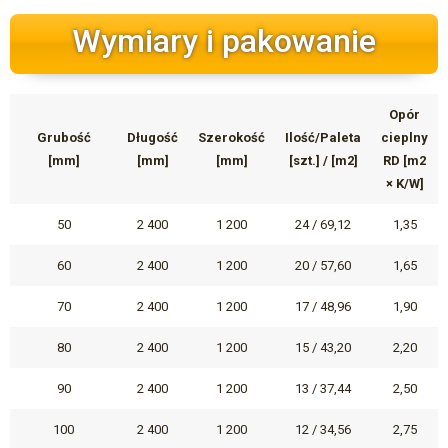
Wymiary i pakowanie
Opór
Grubość
Długość
Szerokość
Ilość/Paleta
cieplny
[mm]
[mm]
[mm]
[szt.] / [m2]
RD [m2
× K/W]
50
2 400
1 200
24 / 69,12
1,35
60
2 400
1 200
20 / 57,60
1,65
70
2 400
1 200
17 / 48,96
1,90
80
2 400
1 200
15 / 43,20
2,20
90
2 400
1 200
13 / 37,44
2,50
100
2 400
1 200
12 / 34,56
2,75