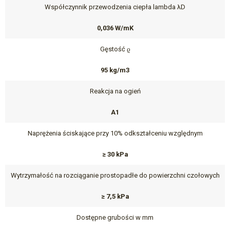
Współczynnik przewodzenia ciepła lambda λD
0,036 W/mK
Gęstość ϱ
95 kg/m3
Reakcja na ogień
A1
Naprężenia ściskające przy 10% odkształceniu względnym
≥ 30 kPa
Wytrzymałość na rozciąganie prostopadłe do powierzchni czołowych
≥ 7,5 kPa
Dostępne grubości w mm