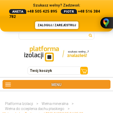
Szukasz wełny? Zadzwoń:
+48 505 425 895
+48 516 384
ANETA
PIOTR
782
ZALOGUJ / ZAREJESTRUJ
Twój koszyk
MENU
Platforma Izolacji
>
Wełna mineralna
>
Wełna do ocieplenia dachu płaskiego
>