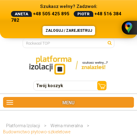
Szukasz wełny? Zadzwoń:
+48 505 425 895
+48 516 384
ANETA
PIOTR
782
ZALOGUJ / ZAREJESTRUJ
Twój koszyk
MENU
Platforma Izolacji
>
Wełna mineralna
>
Budownictwo płytowo-szkieletowe