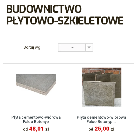
BUDOWNICTWO
PŁYTOWO-SZKIELETOWE
Sortuj wg
--
Płyta cementowo-wiórowa
Płyta cementowo-wiórowa
Falco Betonyp
Falco Betonyp...
48,01
25,00
od
zł
od
zł