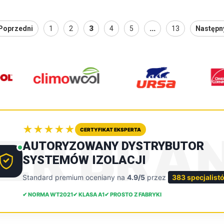
3
...
Poprzedni
1
2
4
5
13
Następn
★★★★★
CERTYFIKAT EKSPERTA
DER BRA
AUTORYZOWANY DYSTRYBUTOR
SYSTEMÓW IZOLACJI
Standard premium oceniany na
4.9/5
przez
383 specjalist
✔ NORMA WT2021
✔ KLASA A1
✔ PROSTO Z FABRYKI