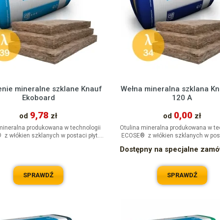
enie mineralne szklane Knauf
Wełna mineralna szklana K
Ekoboard
120 A
9,78
0,00
od
zł
od
zł
mineralna produkowana w technologii
Otulina mineralna produkowana w te
z włókien szklanych w postaci płyt.
ECOSE® z włókien szklanych w posta
Materiał izolacyjny...
Przeznaczona do zastosowania
Dostępny na specjalne zam
SPRAWDŹ
SPRAWDŹ