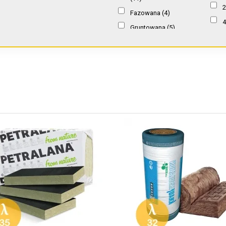
4.5 cm
(1)
0,039 W/mK
(28)
2
Fazowana
(4)
(3)
5 cm
(138)
0,040 W/mK
(10)
4
Gruntowana
(5)
6 cm
(38)
0,041 W/mK
(5)
5
Lamelowa
(7)
7 cm
(13)
0,042 W/mK
(5)
5
Z folią aluminiową
(2)
7.5 cm
(19)
0,044 W/mK
(1)
6
Z welonem
(31)
8 cm
(66)
6
9 cm
(5)
6
9.5 cm
(1)
6
10 cm
(150)
1
11 cm
(6)
1
12 cm
(84)
1
13 cm
(6)
1
14 cm
(43)
1
15 cm
(130)
1
16 cm
(47)
1
17 cm
(1)