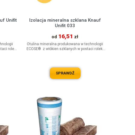
90 cm
(1)
00 cm
(11)
02 cm
(6)
f Unifit
Izolacja mineralna szklana Knauf
Unifit 033
40 cm
(7)
16,51
od
zł
hnologii
Otulina mineralna produkowana w technologii
aci rolek.
ECOSE® z włókien szklanych w postaci rolek.
Podwyższona sztywność...
SPRAWDŹ