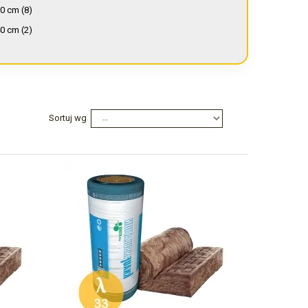
100-109 kg/m³
(8)
0 cm
(8)
110-119 kg/m³
(9)
0 cm
(2)
120-129 kg/m³
(9)
6,5 cm
(4)
130-139 kg/m³
(5)
8 cm
(1)
140-149 kg/m³
(4)
0 cm
(85)
150-159 kg/m³
(7)
0,5 cm
(2)
Sortuj wg
160-169 kg/m³
(3)
1 cm
(11)
170-179 kg/m³
(4)
2,5 cm
(1)
180-189 kg/m³
(1)
00 cm
(49)
190-199 kg/m³
(1)
17 cm
(1)
≥ 200 kg/m³
(2)
20 cm
(94)
22 cm
(10)
25 cm
(24)
35 cm
(3)
80 cm
(10)