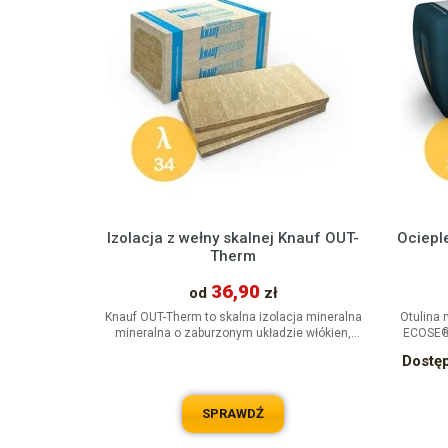
Izolacja z wełny skalnej Knauf OUT-
Ociepl
Therm
36,90
od
zł
Knauf OUT-Therm to skalna izolacja mineralna
Otulina 
mineralna o zaburzonym układzie włókien,
ECOSE® 
hydrofobizowana w całym...
Dostę
SPRAWDŹ