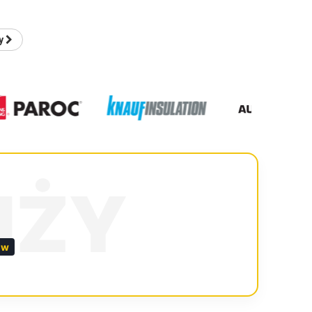
y
NŻY
ów