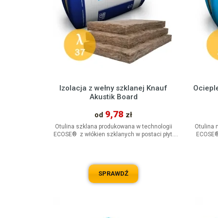
Izolacja z wełny szklanej Knauf
Ociepl
Akustik Board
9,78
od
zł
Otulina szklana produkowana w technologii
Otulina 
ECOSE® z włókien szklanych w postaci płyt.
ECOSE® 
Przeznaczona do zastosowania...
SPRAWDŹ