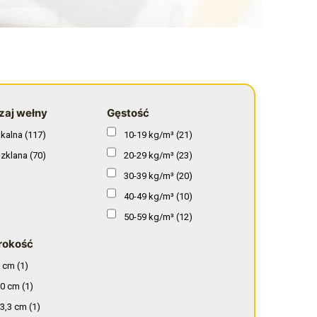
zaj wełny
Gęstość
kalna
(117)
10-19 kg/m³
(21)
zklana
(70)
20-29 kg/m³
(23)
30-39 kg/m³
(20)
40-49 kg/m³
(10)
50-59 kg/m³
(12)
60-69 kg/m³
(8)
rokość
70-79 kg/m³
(14)
 cm
(1)
80-89 kg/m³
(19)
0 cm
(1)
90-99 kg/m³
(12)
3,3 cm
(1)