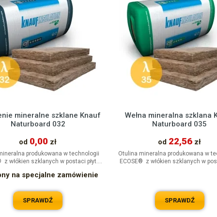
enie mineralne szklane Knauf
Wełna mineralna szklana 
Naturboard 032
Naturboard 035
0,00
22,56
od
zł
od
zł
mineralna produkowana w technologii
Otulina mineralna produkowana w te
z włókien szklanych w postaci płyt.
ECOSE® z włókien szklanych w posta
Produkt hydrofobizowany,...
Produkt posiada doskonałe..
pny na specjalne zamówienie
SPRAWDŹ
SPRAWDŹ