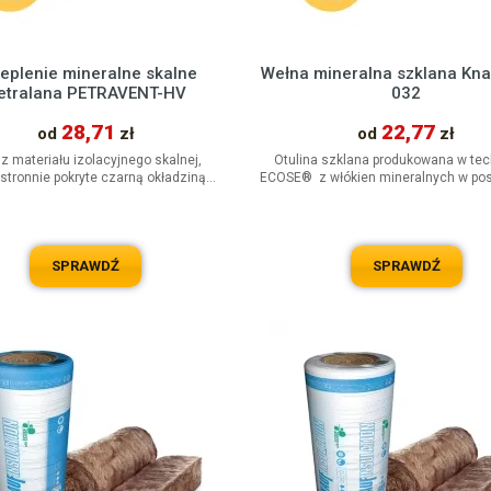
1
18 cm
(63)
2
19 cm
(4)
2
eplenie mineralne skalne
Wełna mineralna szklana Knau
20 cm
(97)
etralana PETRAVENT-HV
032
2
21 cm
(2)
28,71
22,77
od
zł
od
zł
22 cm
(14)
 z materiału izolacyjnego skalnej,
Otulina szklana produkowana w tec
stronnie pokryte czarną okładziną
ECOSE® z włókien mineralnych w post
23 cm
(2)
oizolacyjną z włókna szklanego,...
Podwyższona sztywność...
24 cm
(12)
25 cm
(9)
SPRAWDŹ
SPRAWDŹ
26 cm
(1)
28 cm
(1)
30 cm
(2)
35 cm
(1)