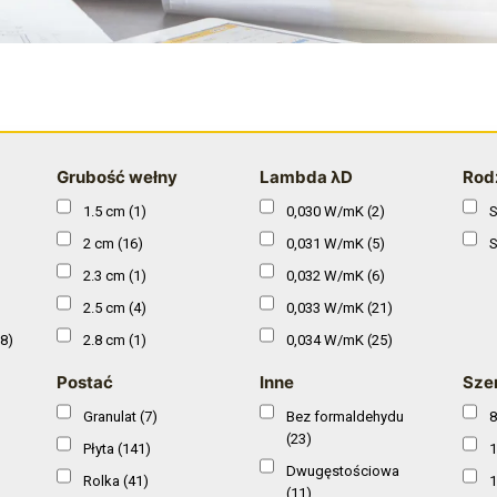
Grubość wełny
Lambda λD
Rod
1.5 cm
(1)
0,030 W/mK
(2)
S
2 cm
(16)
0,031 W/mK
(5)
S
2.3 cm
(1)
0,032 W/mK
(6)
2.5 cm
(4)
0,033 W/mK
(21)
8)
2.8 cm
(1)
0,034 W/mK
(25)
3.3 cm
(1)
0,035 W/mK
(39)
Postać
Inne
Sze
3 cm
(25)
0,036 W/mK
(19)
Granulat
(7)
Bez formaldehydu
8
3.5 cm
(2)
0,037 W/mK
(30)
(23)
Płyta
(141)
1
4 cm
(26)
0,038 W/mK
(17)
Dwugęstościowa
Rolka
(41)
1
(11)