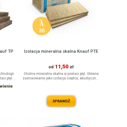
nauf TP
Izolacja mineralna skalna Knauf PTE
11,50
od
zł
chnologii
Otulina mineralna skalna w postaci płyt. Główne
ci płyt.
zastosowanie jako izolacja cieplna, akustyczna i
...
przeciwpożarowa...
ówienie
SPRAWDŹ