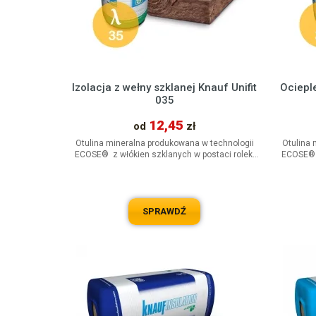
Izolacja z wełny szklanej Knauf Unifit
Ociepl
035
12,45
od
zł
Otulina mineralna produkowana w technologii
Otulina 
ECOSE® z włókien szklanych w postaci rolek.
ECOSE® z
Główne zastosowanie jako...
SPRAWDŹ