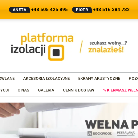
+48 505 425 895
+48 516 384 782
ANETA
PIOTR
OWLANE
AKCESORIA IZOLACYJNE
EKRANY AKUSTYCZNE
POZ
YCJI
O NAS
GALERIA
CENNIK DOSTAW
% KIERMASZ WEŁN