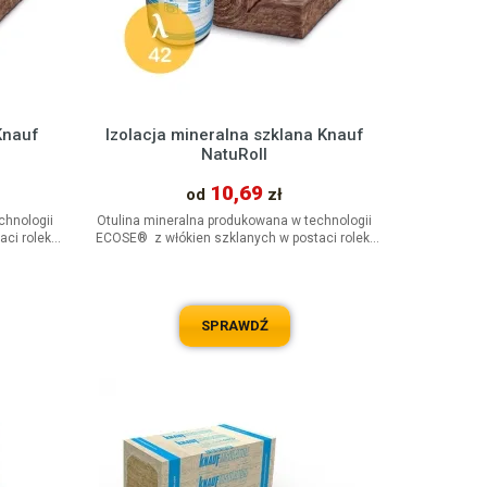
Knauf
Izolacja mineralna szklana Knauf
NatuRoll
10,69
od
zł
chnologii
Otulina mineralna produkowana w technologii
ci rolek.
ECOSE® z włókien szklanych w postaci rolek.
Uniwersalny materiał...
SPRAWDŹ