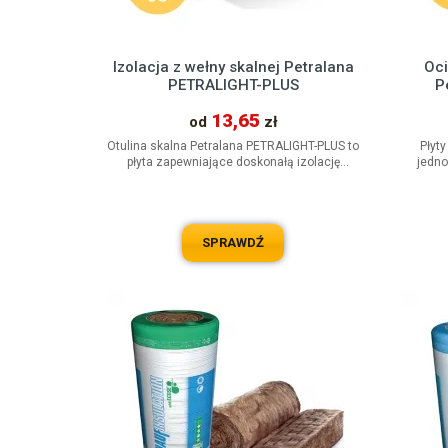
Izolacja z wełny skalnej Petralana
Oci
PETRALIGHT-PLUS
P
13,65
od
zł
Otulina skalna Petralana PETRALIGHT-PLUS to
Płyty
płyta zapewniające doskonałą izolację
jedno
termiczną, akustyczną i...
wiatr
SPRAWDŹ