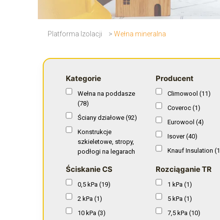
Platforma Izolacji
>
Wełna mineralna
Kategorie
Producent
Wełna na poddasze
Climowool
(11)
(78)
Coveroc
(1)
Ściany działowe
(92)
Eurowool
(4)
Konstrukcje
Isover
(40)
szkieletowe, stropy,
Knauf Insulation
(1
podłogi na legarach
(104)
Paroc
(31)
Ściskanie CS
Rozciąganie TR
Wełna do ocieplenia
Petralana
(24)
0,5 kPa
(19)
1 kPa
(1)
dachu płaskiego
(36)
Rockwool
(39)
2 kPa
(1)
5 kPa
(1)
Wełna mineralna na
Soprema
(3)
podłogę
(15)
10 kPa
(3)
7,5 kPa
(10)