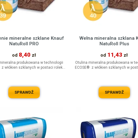
enie mineralne szklane Knauf
Wełna mineralna szklana 
NatuRoll PRO
NatuRoll Plus
8,40
11,43
od
zł
od
zł
mineralna produkowana w technologii
Otulina mineralna produkowana w te
 włókien szklanych w postaci rolek.
ECOSE® z włókien szklanych w posta
Uniwersalny materiał...
Uniwersalny materiał...
SPRAWDŹ
SPRAWDŹ