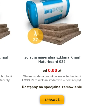
Knauf
Izolacja mineralna szklana Knauf
Naturboard 037
0,00
od
zł
chnologii
Otulina szklana produkowana w technologii
ci płyt.
ECOSE® z włókien szklanych w postaci płyt.
.
Produkt posiada doskonałe...
Dostępny na specjalne zamówienie
SPRAWDŹ