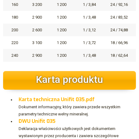
160
3 200
1 200
1 / 3,84
24 / 92,16
180
2 900
1 200
1 / 3,48
24 / 83,52
200
2 600
1 200
1 / 3,12
24 / 74,88
220
3 100
1 200
1 / 3,72
18 / 66,96
240
2 900
1 200
1 / 3,48
18 / 62,64
Karta produktu
Karta techniczna Unifit 035.pdf
Dokument informacyjny, który zawiera przede wszystkim
parametry techniczne wełny mineralnej.
DWU Unifit 035
Deklaracja właściwości użytkowych jest dokumentem
wystawionym przez producenta i zawiera szczegółowe