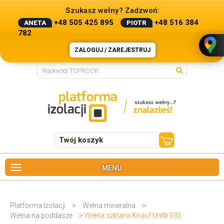
Szukasz wełny? Zadzwoń:
+48 505 425 895
+48 516 384
ANETA
PIOTR
782
ZALOGUJ / ZAREJESTRUJ
Twój koszyk
MENU
Platforma Izolacji
>
Wełna mineralna
>
Wełna na poddasze
>
Wełna szklana Knauf Unifit 035