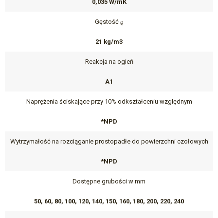
0,035 W/mK
Gęstość ϱ
21 kg/m3
Reakcja na ogień
A1
Naprężenia ściskające przy 10% odkształceniu względnym
*NPD
Wytrzymałość na rozciąganie prostopadłe do powierzchni czołowych
*NPD
Dostępne grubości w mm
50, 60, 80, 100, 120, 140, 150, 160, 180, 200, 220, 240