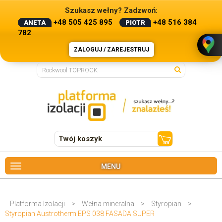
Szukasz wełny? Zadzwoń:
+48 505 425 895
+48 516 384
ANETA
PIOTR
782
ZALOGUJ / ZAREJESTRUJ
Twój koszyk
MENU
Platforma Izolacji
>
Wełna mineralna
>
Styropian
>
Styropian Austrotherm EPS 038 FASADA SUPER