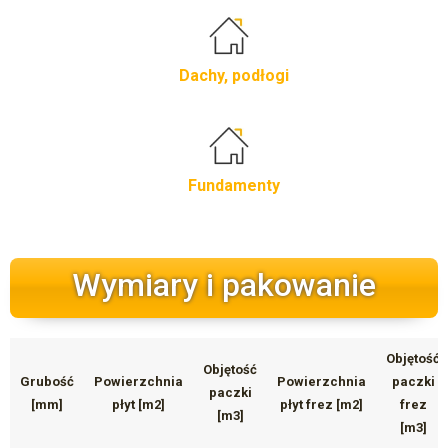
Dachy, podłogi
Fundamenty
Wymiary i pakowanie
Objętość
Objętość
Grubość
Powierzchnia
Powierzchnia
paczki
paczki
[mm]
płyt [m2]
płyt frez [m2]
frez
[m3]
[m3]