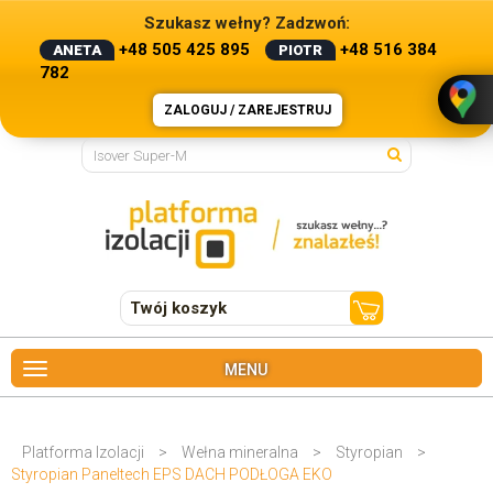
Szukasz wełny? Zadzwoń:
+48 505 425 895
+48 516 384
ANETA
PIOTR
782
ZALOGUJ / ZAREJESTRUJ
Twój koszyk
MENU
Platforma Izolacji
>
Wełna mineralna
>
Styropian
>
Styropian Paneltech EPS DACH PODŁOGA EKO