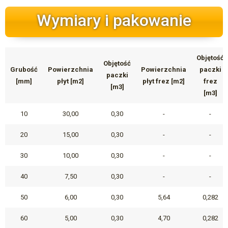
Wymiary i pakowanie
Objętość
Objętość
Grubość
Powierzchnia
Powierzchnia
paczki
paczki
[mm]
płyt [m2]
płyt frez [m2]
frez
[m3]
[m3]
10
30,00
0,30
-
-
20
15,00
0,30
-
-
30
10,00
0,30
-
-
40
7,50
0,30
-
-
50
6,00
0,30
5,64
0,282
60
5,00
0,30
4,70
0,282