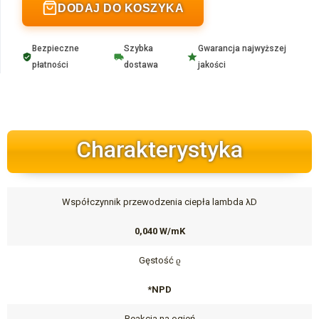
DODAJ DO KOSZYKA
Bezpieczne
Szybka
Gwarancja najwyższej
płatności
dostawa
jakości
Charakterystyka
Współczynnik przewodzenia ciepła lambda λD
0,040 W/mK
Gęstość ϱ
*NPD
Reakcja na ogień