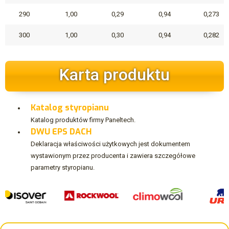
290
1,00
0,29
0,94
0,273
300
1,00
0,30
0,94
0,282
Karta produktu
Katalog styropianu
Katalog produktów firmy Paneltech.
DWU EPS DACH
Deklaracja właściwości użytkowych jest dokumentem
wystawionym przez producenta i zawiera szczegółowe
parametry styropianu.