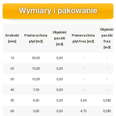
Wymiary i pakowanie
Objętość
Objętość
Grubość
Powierzchnia
Powierzchnia
paczki
paczki
[mm]
płyt [m2]
płyt frez [m2]
frez
[m3]
[m3]
10
30,00
0,30
-
-
20
15,00
0,30
-
-
30
10,00
0,30
-
-
40
7,50
0,30
-
-
50
6,00
0,30
5,64
0,282
60
5,00
0,30
4,70
0,282