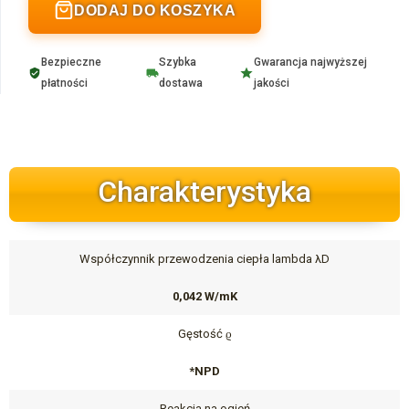
DODAJ DO KOSZYKA
Bezpieczne
Szybka
Gwarancja najwyższej
płatności
dostawa
jakości
Charakterystyka
Współczynnik przewodzenia ciepła lambda λD
0,042 W/mK
Gęstość ϱ
*NPD
Reakcja na ogień