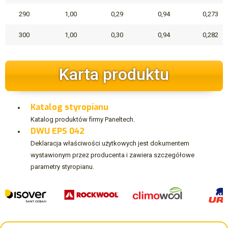
290
1,00
0,29
0,94
0,273
300
1,00
0,30
0,94
0,282
Karta produktu
Katalog styropianu
Katalog produktów firmy Paneltech.
DWU EPS 042
Deklaracja właściwości użytkowych jest dokumentem
wystawionym przez producenta i zawiera szczegółowe
parametry styropianu.