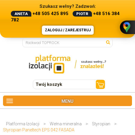
Szukasz wełny? Zadzwoń:
+48 505 425 895
+48 516 384
ANETA
PIOTR
782
ZALOGUJ / ZAREJESTRUJ
Twój koszyk
MENU
Platforma Izolacji
>
Wełna mineralna
>
Styropian
>
Styropian Paneltech EPS 042 FASADA