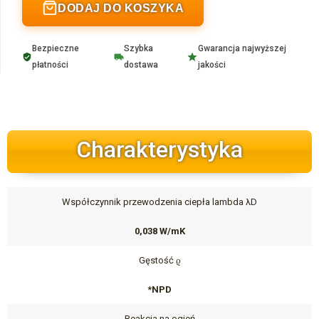
DODAJ DO KOSZYKA
Bezpieczne
Szybka
Gwarancja najwyższej
płatności
dostawa
jakości
Charakterystyka
Współczynnik przewodzenia ciepła lambda λD
0,038 W/mK
Gęstość ϱ
*NPD
Reakcja na ogień