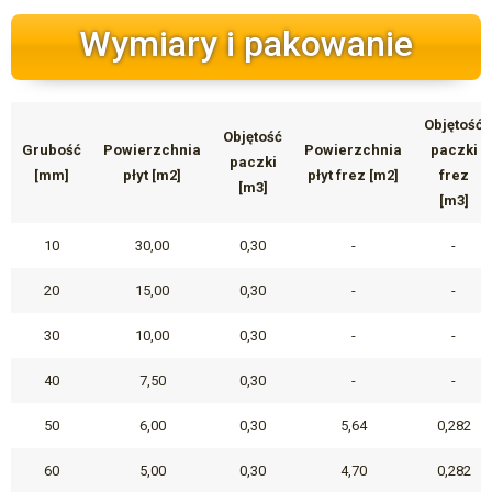
Wymiary i pakowanie
Objętość
Objętość
Grubość
Powierzchnia
Powierzchnia
paczki
paczki
[mm]
płyt [m2]
płyt frez [m2]
frez
[m3]
[m3]
10
30,00
0,30
-
-
20
15,00
0,30
-
-
30
10,00
0,30
-
-
40
7,50
0,30
-
-
50
6,00
0,30
5,64
0,282
60
5,00
0,30
4,70
0,282