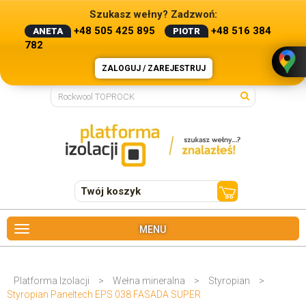
Szukasz wełny? Zadzwoń:
+48 505 425 895
+48 516 384
ANETA
PIOTR
782
ZALOGUJ / ZAREJESTRUJ
Twój koszyk
MENU
Platforma Izolacji
>
Wełna mineralna
>
Styropian
>
Styropian Paneltech EPS 038 FASADA SUPER