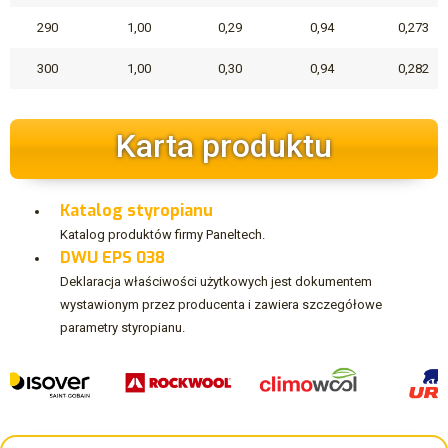
290
1,00
0,29
0,94
0,273
300
1,00
0,30
0,94
0,282
Karta produktu
Katalog styropianu
Katalog produktów firmy Paneltech.
DWU EPS 038
Deklaracja właściwości użytkowych jest dokumentem
wystawionym przez producenta i zawiera szczegółowe
parametry styropianu.