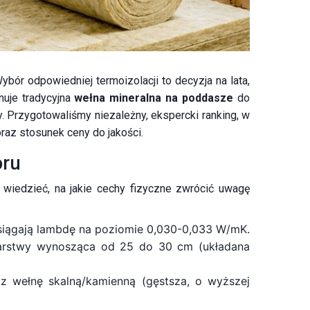
ybór odpowiedniej termoizolacji to decyzja na lata,
uje tradycyjna
wełna mineralna na poddasze
do
 Przygotowaliśmy niezależny, ekspercki ranking, w
raz stosunek ceny do jakości.
oru
wiedzieć, na jakie cechy fizyczne zwrócić uwagę
osiągają lambdę na poziomie 0,030-0,033 W/mK.
 warstwy wynosząca od 25 do 30 cm (układana
az wełnę skalną/kamienną (gęstsza, o wyższej