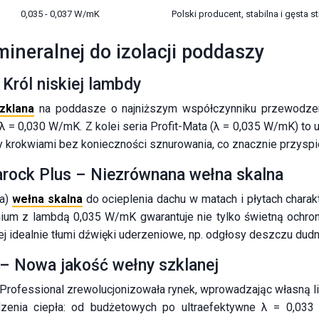
0,035 - 0,037 W/mK
Polski producent, stabilna i gęsta st
neralnej do izolacji poddaszy
 Król niskiej lambdy
zklana
na poddasze o najniższym współczynniku przewodzenia 
λ = 0,030 W/mK. Z kolei seria Profit-Mata (λ = 0,035 W/mK) t
dzy krokwiami bez konieczności sznurowania, co znacznie przys
rock Plus – Niezrównana wełna skalna
na)
wełna skalna
do ocieplenia dachu w matach i płytach charakt
mium z lambdą 0,035 W/mK gwarantuje nie tylko świetną ochro
ej idealnie tłumi dźwięki uderzeniowe, np. odgłosy deszczu du
 – Nowa jakość wełny szklanej
Professional zrewolucjonizowała rynek, wprowadzając własną lini
zenia ciepła: od budżetowych po ultraefektywne λ = 0,033