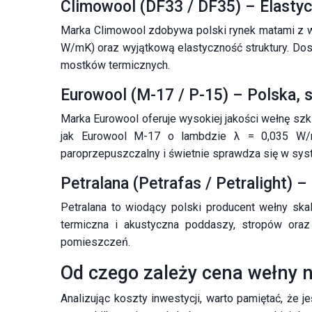
Climowool (DF33 / DF35) – Elasty
Marka Climowool zdobywa polski rynek matami z we
W/mK) oraz wyjątkową elastyczność struktury. Dos
mostków termicznych.
Eurowool (M-17 / P-15) – Polska, 
Marka Eurowool oferuje wysokiej jakości wełnę szk
jak Eurowool M-17 o lambdzie λ = 0,035 W/mK 
paroprzepuszczalny i świetnie sprawdza się w sy
Petralana (Petrafas / Petralight)
Petralana to wiodący polski producent wełny skaln
termiczna i akustyczna poddaszy, stropów oraz
pomieszczeń.
Od czego zależy cena wełny 
Analizując koszty inwestycji, warto pamiętać, że j