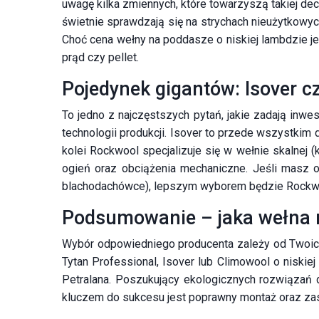
uwagę kilka zmiennych, które towarzyszą takiej de
świetnie sprawdzają się na strychach nieużytkowyc
Choć cena wełny na poddasze o niskiej lambdzie je
prąd czy pellet.
Pojedynek gigantów: Isover c
To jedno z najczęstszych pytań, jakie zadają inwe
technologii produkcji. Isover to przede wszystkim
kolei Rockwool specjalizuje się w wełnie skalnej 
ogień oraz obciążenia mechaniczne. Jeśli masz og
blachodachówce), lepszym wyborem będzie Rockw
Podsumowanie – jaka wełna m
Wybór odpowiedniego producenta zależy od Twoich 
Tytan Professional, Isover lub Climowool o niskie
Petralana. Poszukujący ekologicznych rozwiązań d
kluczem do sukcesu jest poprawny montaż oraz zast