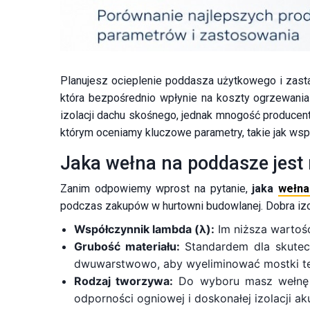
Planujesz ocieplenie poddasza użytkowego i zastana
która bezpośrednio wpłynie na koszty ogrzewani
izolacji dachu skośnego, jednak mnogość producen
którym oceniamy kluczowe parametry, takie jak wsp
Jaka wełna na poddasze jest
Zanim odpowiemy wprost na pytanie,
jaka
wełna
podczas zakupów w hurtowni budowlanej. Dobra izo
Współczynnik lambda (λ):
Im niższa wartość
Grubość materiału:
Standardem dla skutecz
dwuwarstwowo, aby wyeliminować mostki te
Rodzaj tworzywa:
Do wyboru masz wełnę sz
odporności ogniowej i doskonałej izolacji ak