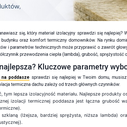
wiasz się, który materiał izolacyjny sprawdzi się najlepiej? W
a budynku oraz komfort termiczny domowników. Na rynku domin
tów i parametrów technicznych może przyprawić o zawrót głowy.
ółczynnik przewodzenia ciepła (lambda), grubość, sprężystość o
 najlepsza? Kluczowe parametry wyb
 na poddasze
sprawdzi się najlepiej w Twoim domu, musisz 
lacja termiczna dachu zależy od trzech głównych czynników:
, tym lepsza izolacyjność materiału. Najlepsze produkty 
nej izolacji termicznej poddasza jest łączna grubość
rmiczne).
klaną (lżejsza, bardziej sprężysta, niższa lambda) or
ustycznej).