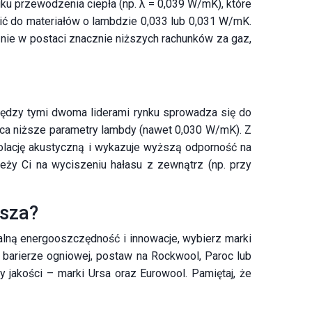
ku przewodzenia ciepła (np. λ = 0,039 W/mK), które
cić do materiałów o lambdzie 0,033 lub 0,031 W/mK.
znie w postaci znacznie niższych rachunków za gaz,
ędzy tymi dwoma liderami rynku sprowadza się do
jąca niższe parametry lambdy (nawet 0,030 W/mK). Z
izolację akustyczną i wykazuje wyższą odporność na
leży Ci na wyciszeniu hałasu z zewnątrz (np. przy
psza?
alną energooszczędność i innowacje, wybierz marki
i barierze ogniowej, postaw na Rockwool, Paroc lub
 jakości – marki Ursa oraz Eurowool. Pamiętaj, że