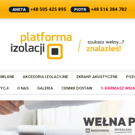
+48 505 425 895
+48 516 384 782
ANETA
PIOTR
OWLANE
AKCESORIA IZOLACYJNE
EKRANY AKUSTYCZNE
POZ
YCJI
O NAS
GALERIA
CENNIK DOSTAW
% KIERMASZ WEŁN