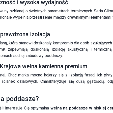
czność i wysoka wydajność
łny szklanej o świetnych parametrach termicznych. Seria Cli
konale wypełnia przestrzenie między drewnianymi elementami 
sprawdzona izolacja
laną, która stanowi doskonały kompromis dla osób szukających
zapewniają doskonałą izolację akustyczną i termiczną. M
stemach suchej zabudowy poddaszy.
 – Krajowa wełna kamienna premium
ej. Choć marka mocno kojarzy się z izolacją fasad, ich płyty z 
 ścianek działowych. Charakteryzuje się dużą gęstością, 
na poddasze?
eśli interesuje Cię optymalna
wełna na poddasze w niskiej c