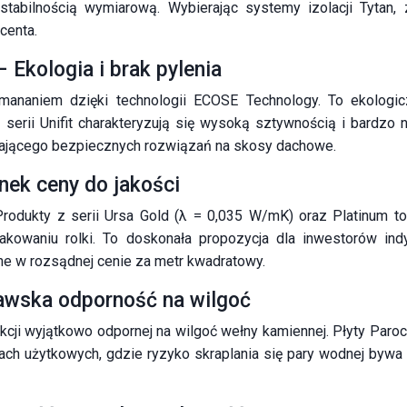
 stabilnością wymiarową. Wybierając systemy izolacji Tytan
centa.
 – Ekologia i brak pylenia
zmananiem dzięki technologii ECOSE Technology. To ekologi
erii Unifit charakteryzują się wysoką sztywnością i bardzo 
ukającego bezpiecznych rozwiązań na skosy dachowe.
nek ceny do jakości
rodukty z serii Ursa Gold (λ = 0,035 W/mK) oraz Platinum t
pakowaniu rolki. To doskonała propozycja dla inwestorów ind
ne w rozsądnej cenie za metr kwadratowy.
nawska odporność na wilgoć
kcji wyjątkowo odpornej na wilgoć wełny kamiennej. Płyty Paroc
h użytkowych, gdzie ryzyko skraplania się pary wodnej bywa n