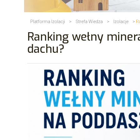
Platforma Izolacji
>
Strefa Wiedza
>
Izolacje
>
R
Ranking wełny minera
dachu?