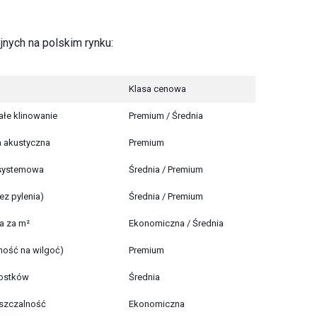
nych na polskim rynku:
Klasa cenowa
ałe klinowanie
Premium / Średnia
a akustyczna
Premium
 systemowa
Średnia / Premium
ez pylenia)
Średnia / Premium
a za m²
Ekonomiczna / Średnia
ość na wilgoć)
Premium
mostków
Średnia
uszczalność
Ekonomiczna