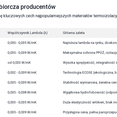
biorcza producentów
 kluczowych cech najpopularniejszych materiałów termoizolacyj
Współczynnik Lambda (λ)
Główna zaleta
0,030 - 0,035 W/mK
Najniższa lambda na rynku, doskon
0,035 - 0,039 W/mK
Maksymalna ochrona PPOŻ, izolacj
od 0,033 W/mK
Wysoka sprężystość, integralność
0,032 - 0,039 W/mK
Technologia ECOSE (ekologiczna, b
0,035 - 0,039 W/mK
Stabilność wymiarowa, świetna cen
0,035 - 0,038 W/mK
Wyjątkowa hydrofobowość (odporn
0,033 - 0,035 W/mK
Duża elastyczność włókien, brak 
0,035 - 0,039 W/mK
Przystępna cena, pełna paroprzep