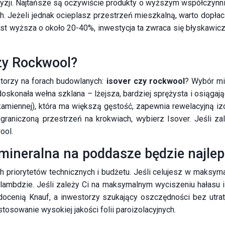
cyzji. Najtańsze są oczywiście produkty o wyższym współczynni
h. Jeżeli jednak ocieplasz przestrzeń mieszkalną, warto dopła
st wyższa o około 20-40%, inwestycja ta zwraca się błyskawic
zy Rockwool?
storzy na forach budowlanych:
isover czy rockwool
? Wybór mi
 doskonała wełna szklana – lżejsza, bardziej sprężysta i osiąga
(kamiennej), która ma większą gęstość, zapewnia rewelacyjną 
raniczoną przestrzeń na krokwiach, wybierz Isover. Jeśli za
ool.
ineralna na poddasze będzie najle
priorytetów technicznych i budżetu. Jeśli celujesz w maksym
j lambdzie. Jeśli zależy Ci na maksymalnym wyciszeniu hałasu 
ocenią Knauf, a inwestorzy szukający oszczędności bez utraty
osowanie wysokiej jakości folii paroizolacyjnych.