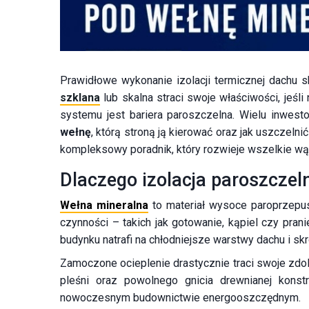
Prawidłowe wykonanie izolacji termicznej dachu 
szklana
lub skalna straci swoje właściwości, jeś
systemu jest bariera paroszczelna. Wielu inwes
wełnę
, którą stroną ją kierować oraz jak uszcze
kompleksowy poradnik, który rozwieje wszelkie w
Dlaczego izolacja paroszcze
Wełna mineralna
to materiał wysoce paroprzepus
czynności – takich jak gotowanie, kąpiel czy pran
budynku natrafi na chłodniejsze warstwy dachu i sk
Zamoczone ocieplenie drastycznie traci swoje zdol
pleśni oraz powolnego gnicia drewnianej konst
nowoczesnym budownictwie energooszczędnym.