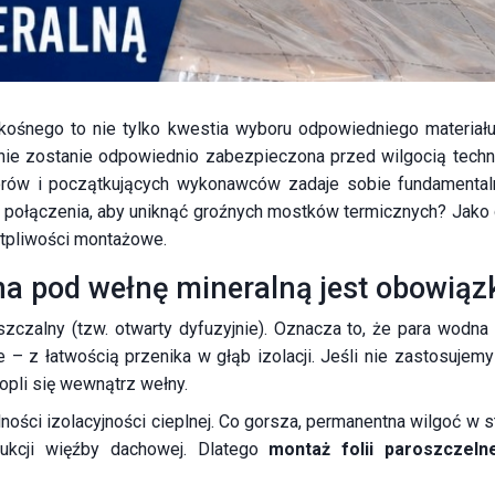
skośnego to nie tylko kwestia wyboru odpowiedniego materiał
li nie zostanie odpowiednio zabezpieczona przed wilgocią te
torów i początkujących wykonawców zadaje sobie fundamental
lnić połączenia, aby uniknąć groźnych mostków termicznych? Ja
ątpliwości montażowe.
lna pod wełnę mineralną jest obowią
zczalny (tzw. otwarty dyfuzyjnie). Oznacza to, że para wod
ie – z łatwością przenika w głąb izolacji. Jeśli nie zastosujem
ropli się wewnątrz wełny.
ności izolacyjności cieplnej. Co gorsza, permanentna wilgoć w
rukcji więźby dachowej. Dlatego
montaż folii paroszczeln