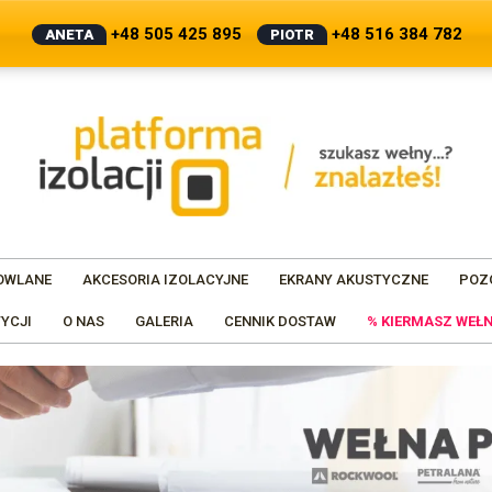
+48 505 425 895
+48 516 384 782
ANETA
PIOTR
OWLANE
AKCESORIA IZOLACYJNE
EKRANY AKUSTYCZNE
POZ
YCJI
O NAS
GALERIA
CENNIK DOSTAW
% KIERMASZ WEŁN