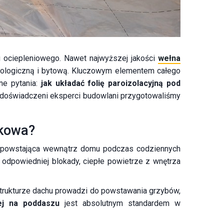
u ociepleniowego. Nawet najwyższej jakości
wełna
chnologiczną i bytową. Kluczowym elementem całego
ne pytania:
jak układać folię paroizolacyjną pod
ko doświadczeni eksperci budowlani przygotowaliśmy
zkowa?
na powstająca wewnątrz domu podczas codziennych
y odpowiedniej blokady, ciepłe powietrze z wnętrza
 strukturze dachu prowadzi do powstawania grzybów,
ej na poddaszu
jest absolutnym standardem w