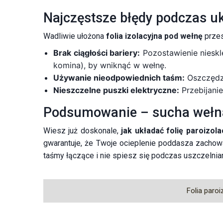
Najczęstsze błędy podczas uk
Wadliwie ułożona
folia izolacyjna pod wełnę
przes
Brak ciągłości bariery:
Pozostawienie nieskle
komina), by wniknąć w wełnę.
Używanie nieodpowiednich taśm:
Oszczędza
Nieszczelne puszki elektryczne:
Przebijanie
Podsumowanie – sucha wełna
Wiesz już doskonale,
jak układać folię paroizol
gwarantuje, że Twoje ocieplenie poddasza zachowa
taśmy łączące i nie spiesz się podczas uszczelnian
Folia paro