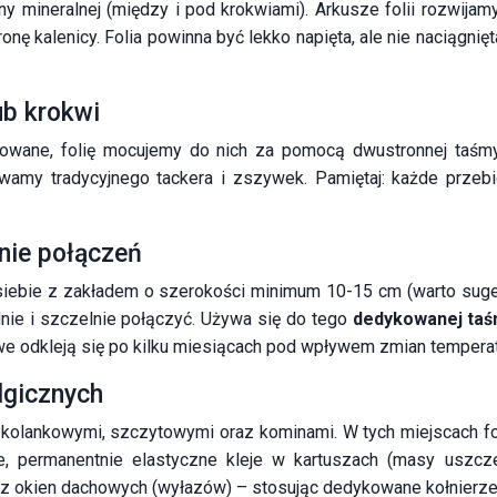
y mineralnej (między i pod krokwiami). Arkusze folii rozwija
ronę kalenicy. Folia powinna być lekko napięta, ale nie naciągni
ub krokwi
towane, folię mocujemy do nich za pomocą dwustronnej taśmy
wamy tradycyjnego tackera i zszywek. Pamiętaj: każde prze
enie połączeń
a siebie z zakładem o szerokości minimum 10-15 cm (warto su
dnie i szczelnie połączyć. Używa się do tego
dedykowanej taśm
we odkleją się po kilku miesiącach pod wpływem zmian temperat
lgicznych
kolankowymi, szczytowymi oraz kominami. W tych miejscach foli
e, permanentnie elastyczne kleje w kartuszach (masy uszczel
oraz okien dachowych (wyłazów) – stosując dedykowane kołnierze