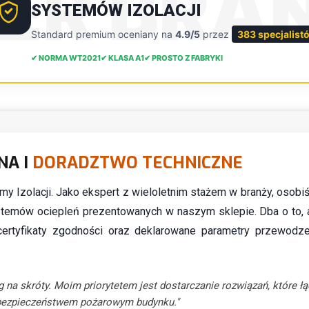
DER BRA
SYSTEMÓW IZOLACJI
Standard premium oceniany na
4.9/5
przez
383 specjalist
✔ NORMA WT2021
✔ KLASA A1
✔ PROSTO Z FABRYKI
NA I
DORADZTWO TECHNICZNE
ormy Izolacji. Jako ekspert z wieloletnim stażem w branży, osobi
temów ociepleń prezentowanych w naszym sklepie. Dba o to, 
certyfikaty zgodności oraz deklarowane parametry przewodze
g na skróty. Moim priorytetem jest dostarczanie rozwiązań, które ł
bezpieczeństwem pożarowym budynku."