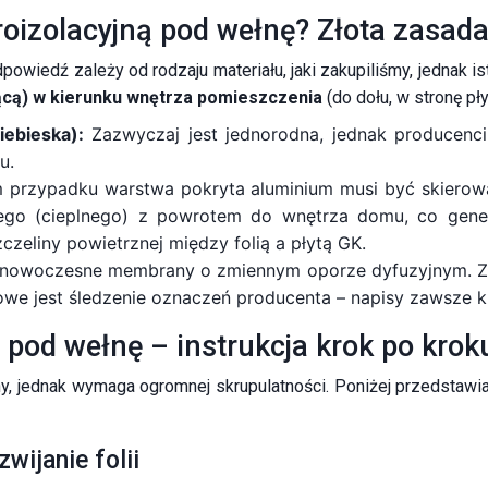
aroizolacyjną pod wełnę? Złota zasad
powiedź zależy od rodzaju materiału, jaki zakupiliśmy, jednak is
zącą) w kierunku wnętrza pomieszczenia
(do dołu, w stronę pł
iebieska):
Zazwyczaj jest jednorodna, jednak producenci
u.
przypadku warstwa pokryta aluminium musi być skierow
nego (cieplnego) z powrotem do wnętrza domu, co gene
eliny powietrznej między folią a płytą GK.
nowoczesne membrany o zmiennym oporze dyfuzyjnym. Zimą
we jest śledzenie oznaczeń producenta – napisy zawsze k
ą pod wełnę – instrukcja krok po krok
y, jednak wymaga ogromnej skrupulatności. Poniżej przedstawi
wijanie folii