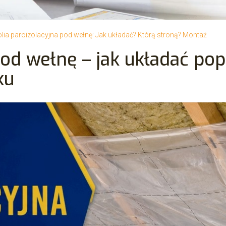
olia paroizolacyjna pod wełnę: Jak układać? Którą stroną? Montaż
pod wełnę – jak układać po
ku