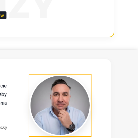
NŻY
ów
ście
aby
nia
ączą