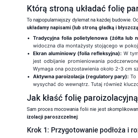
Którą stroną układać folię p
To najpopularniejszy dylemat na każdej budowie. Od
układamy napisami (lub stroną gładką i błyszc
Tradycyjna folia polietylenowa (żółta lub n
widoczna dla montażysty stojącego w pokoj
Ekran aluminiowy (folia refleksyjna):
W tym 
jest odbijanie promieniowania podczerwo
Wymaga ona pozostawienia około 2-3 cm szcz
Aktywna paroizolacja (regulatory pary):
To 
wysychać do wewnątrz. Tutaj również kluczo
Jak kłaść folię paroizolacyjn
Sam proces mocowania folii nie jest skomplikowan
izolacji paroszczelnej
:
Krok 1: Przygotowanie podłoża i roz