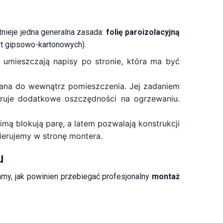
a
tnieje jedna generalna zasada:
folię paroizolacyjną
yt gipsowo-kartonowych).
 umieszczają napisy po stronie, która ma być
ana do wewnątrz pomieszczenia. Jej zadaniem
ruje dodatkowe oszczędności na ogrzewaniu.
 blokują parę, a latem pozwalają konstrukcji
ierujemy w stronę montera.
u
amy, jak powinien przebiegać profesjonalny
montaż