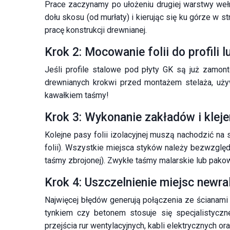
Prace zaczynamy po ułożeniu drugiej warstwy wełn
dołu skosu (od murłaty) i kierując się ku górze w st
pracę konstrukcji drewnianej.
Krok 2: Mocowanie folii do profili l
Jeśli profile stalowe pod płyty GK są już zamon
drewnianych krokwi przed montażem stelaża, uży
kawałkiem taśmy!
Krok 3: Wykonanie zakładów i klej
Kolejne pasy folii izolacyjnej muszą nachodzić n
folii). Wszystkie miejsca styków należy bezwzglę
taśmy zbrojonej). Zwykłe taśmy malarskie lub pako
Krok 4: Uszczelnienie miejsc newra
Najwięcej błędów generują połączenia ze ścianami 
tynkiem czy betonem stosuje się specjalistyczn
przejścia rur wentylacyjnych, kabli elektrycznych 