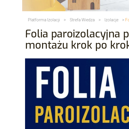
Platforma Izolacji
>
Strefa Wiedza
>
Izolacje
>
F
Folia paroizolacyjna 
montażu krok po kro