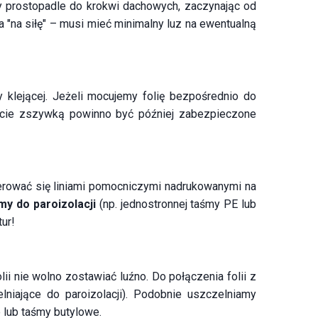
my prostopadle do krokwi dachowych, zaczynając od
ęta "na siłę" – musi mieć minimalny luz na ewentualną
 klejącej. Jeżeli mocujemy folię bezpośrednio do
bicie zszywką powinno być później zabezpieczone
gerować się liniami pomocniczymi nadrukowanymi na
y do paroizolacji
(np. jednostronnej taśmy PE lub
ur!
i nie wolno zostawiać luźno. Do połączenia folii z
niające do paroizolacji). Podobnie uszczelniamy
 lub taśmy butylowe.