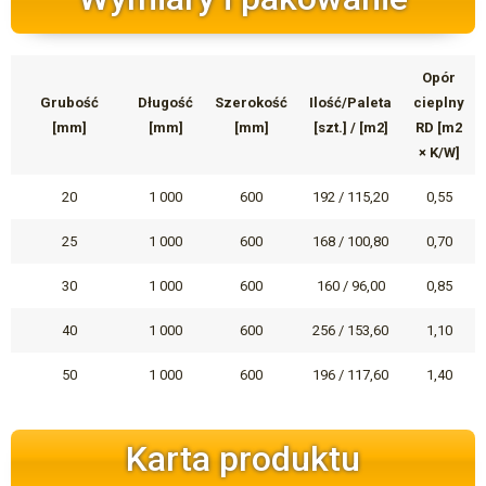
Opór
Grubość
Długość
Szerokość
Ilość/Paleta
cieplny
[mm]
[mm]
[mm]
[szt.] / [m2]
RD [m2
× K/W]
20
1 000
600
192 / 115,20
0,55
25
1 000
600
168 / 100,80
0,70
30
1 000
600
160 / 96,00
0,85
40
1 000
600
256 / 153,60
1,10
50
1 000
600
196 / 117,60
1,40
Karta produktu