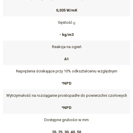
0,035 W/mK
Gęstość ϱ
- kg/m3
Reakcja na ogień
A1
Naprężenia ściskające przy 10% odkształceniu względnym
*NPD
Wytrzymałość na rozciąganie prostopadłe do powierzchni czołowych
*NPD
Dostępne grubości w mm
20, 25, 30, 40, 50