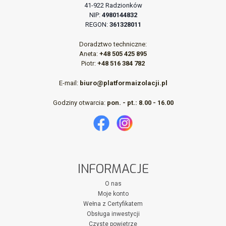
41-922 Radzionków
NIP:
4980144832
REGON:
361328011
Doradztwo techniczne:
Aneta:
+48 505 425 895
Piotr:
+48 516 384 782
E-mail:
biuro@platformaizolacji.pl
Godziny otwarcia:
pon. - pt.: 8.00 - 16.00
INFORMACJE
O nas
Moje konto
Wełna z Certyfikatem
Obsługa inwestycji
Czyste powietrze