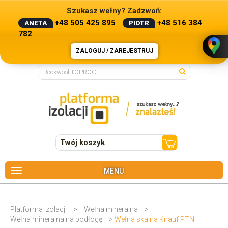
Szukasz wełny? Zadzwoń:
+48 505 425 895
+48 516 384
ANETA
PIOTR
782
ZALOGUJ / ZAREJESTRUJ
Twój koszyk
MENU
Platforma Izolacji
>
Wełna mineralna
>
Wełna mineralna na podłogę
>
Wełna skalna Knauf PTN