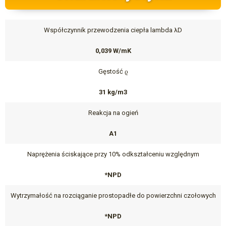
Współczynnik przewodzenia ciepła lambda λD
0,039 W/mK
Gęstość ϱ
31 kg/m3
Reakcja na ogień
A1
Naprężenia ściskające przy 10% odkształceniu względnym
*NPD
Wytrzymałość na rozciąganie prostopadłe do powierzchni czołowych
*NPD