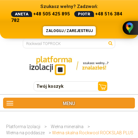
Szukasz wełny? Zadzwoń:
+48 505 425 895
+48 516 384
ANETA
PIOTR
782
ZALOGUJ / ZAREJESTRUJ
Twój koszyk
MENU
Platforma Izolacji
>
Wełna mineralna
>
Wełna na poddasze
>
Wełna skalna Rockwool ROCKSLAB PLUS