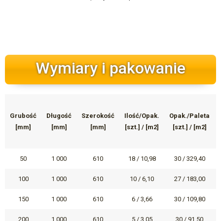
Wymiary i pakowanie
Grubość
Długość
Szerokość
Ilość/Opak.
Opak./Paleta
[mm]
[mm]
[mm]
[szt.] / [m2]
[szt.] / [m2]
50
1 000
610
18 / 10,98
30 / 329,40
100
1 000
610
10 / 6,10
27 / 183,00
150
1 000
610
6 / 3,66
30 / 109,80
200
1 000
610
5 / 3,05
30 / 91,50