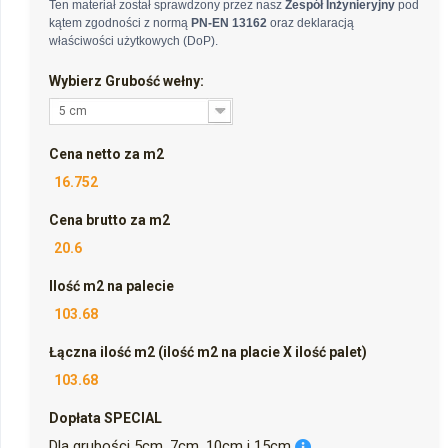
Ten materiał został sprawdzony przez nasz
Zespół Inżynieryjny
pod
kątem zgodności z normą
PN-EN 13162
oraz deklaracją
właściwości użytkowych (DoP).
Wybierz Grubość wełny:
5 cm
Cena netto za m2
16.752
Cena brutto za m2
20.6
Ilość m2 na palecie
103.68
Łączna ilość m2 (ilość m2 na placie X ilość palet)
103.68
Dopłata SPECIAL
Dla grubości 5cm, 7cm, 10cm i 15cm