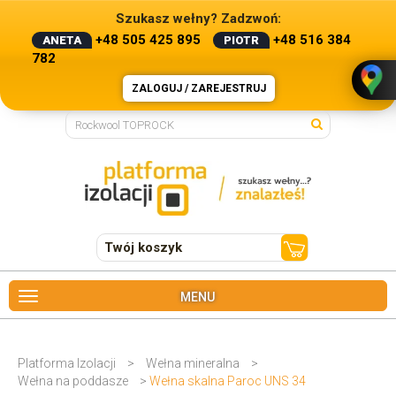
Szukasz wełny? Zadzwoń:
+48 505 425 895
+48 516 384
ANETA
PIOTR
782
ZALOGUJ / ZAREJESTRUJ
Twój koszyk
MENU
Platforma Izolacji
>
Wełna mineralna
>
Wełna na poddasze
>
Wełna skalna Paroc UNS 34