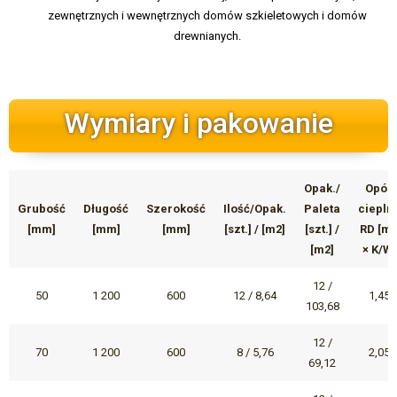
zewnętrznych i wewnętrznych domów szkieletowych i domów
drewnianych.
Wymiary i pakowanie
Opak./
Opór
Grubość
Długość
Szerokość
Ilość/Opak.
Paleta
ciepln
[mm]
[mm]
[mm]
[szt.] / [m2]
[szt.] /
RD [m
[m2]
× K/W]
12 /
50
1 200
600
12 / 8,64
1,45
103,68
12 /
70
1 200
600
8 / 5,76
2,05
69,12