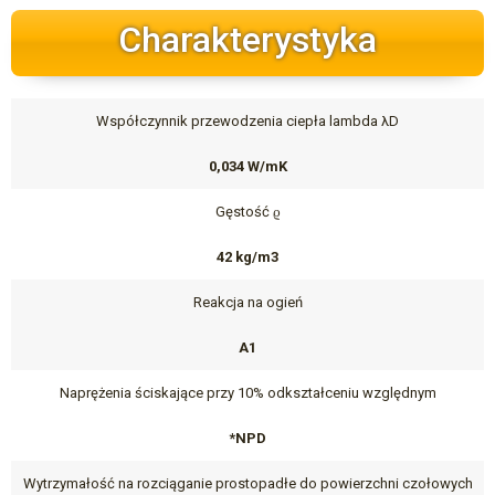
Charakterystyka
Współczynnik przewodzenia ciepła lambda λD
0,034 W/mK
Gęstość ϱ
42 kg/m3
Reakcja na ogień
A1
Naprężenia ściskające przy 10% odkształceniu względnym
*NPD
Wytrzymałość na rozciąganie prostopadłe do powierzchni czołowych