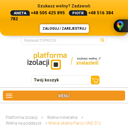
Szukasz wełny? Zadzwoń:
+48 505 425 895
+48 516 384
ANETA
PIOTR
782
ZALOGUJ / ZAREJESTRUJ
Twój koszyk
MENU
Platforma Izolacji
>
Wełna mineralna
>
Wełna na poddasze
>
Wełna skalna Paroc UNS 37z