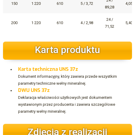
24 /
150
1 220
610
5 / 3,72
4,05
89,28
24 /
200
1 220
610
4 / 2,98
5,40
71,52
Karta produktu
Karta techniczna UNS 37z
Dokument informacyjny, który zawiera przede wszystkim
parametry techniczne wełny mineralnej.
DWU UNS 37z
Deklaracja właściwości użytkowych jest dokumentem
wystawionym przez producenta i zawiera szczegółowe
parametry wełny mineralnej.
Zdjęcia z realizacji