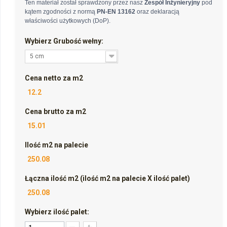
Ten materiał został sprawdzony przez nasz
Zespół Inżynieryjny
pod
kątem zgodności z normą
PN-EN 13162
oraz deklaracją
właściwości użytkowych (DoP).
Wybierz Grubość wełny:
5 cm
Cena netto za m2
12.2
Cena brutto za m2
15.01
Ilość m2 na palecie
250.08
Łączna ilość m2 (ilość m2 na palecie X ilość palet)
250.08
Wybierz ilość palet: