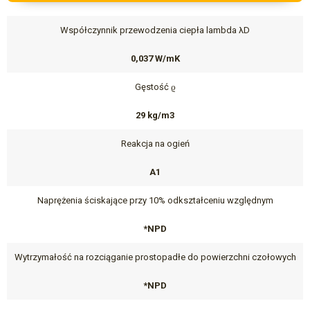
Współczynnik przewodzenia ciepła lambda λD
0,037 W/mK
Gęstość ϱ
29 kg/m3
Reakcja na ogień
A1
Naprężenia ściskające przy 10% odkształceniu względnym
*NPD
Wytrzymałość na rozciąganie prostopadłe do powierzchni czołowych
*NPD