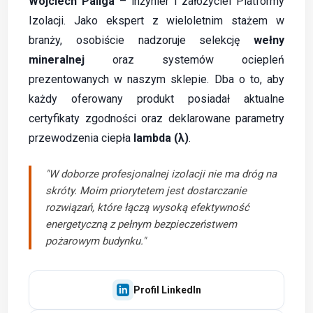
Wojciech Paliga
– inżynier i założyciel Platformy
Izolacji. Jako ekspert z wieloletnim stażem w
branży, osobiście nadzoruje selekcję
wełny
mineralnej
oraz systemów ociepleń
prezentowanych w naszym sklepie. Dba o to, aby
każdy oferowany produkt posiadał aktualne
certyfikaty zgodności oraz deklarowane parametry
przewodzenia ciepła
lambda (λ)
.
"W doborze profesjonalnej izolacji nie ma dróg na
skróty. Moim priorytetem jest dostarczanie
rozwiązań, które łączą wysoką efektywność
energetyczną z pełnym bezpieczeństwem
pożarowym budynku."
Profil LinkedIn