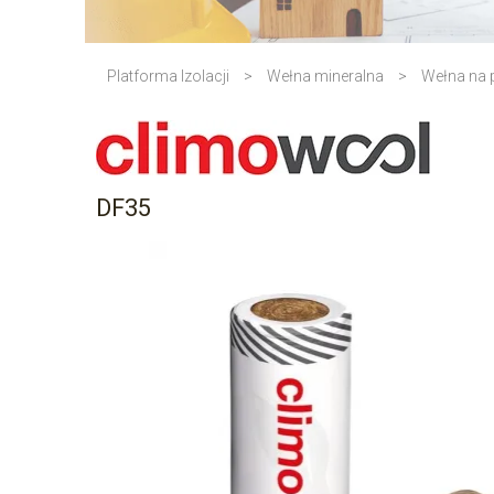
Platforma Izolacji
>
Wełna mineralna
>
Wełna na
DF35