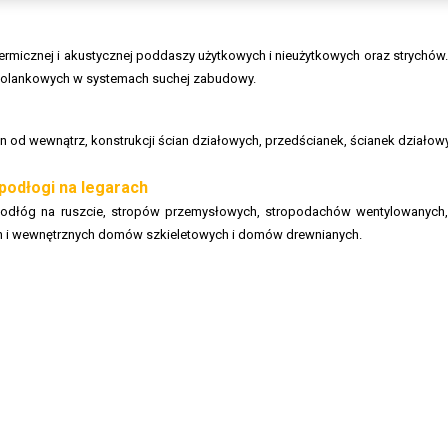
termicznej i akustycznej poddaszy użytkowych i nieużytkowych oraz strychó
 kolankowych w systemach suchej zabudowy.
cian od wewnątrz, konstrukcji ścian działowych, przedścianek, ścianek dział
 podłogi na legarach
: podłóg na ruszcie, stropów przemysłowych, stropodachów wentylowanych, 
h i wewnętrznych domów szkieletowych i domów drewnianych.