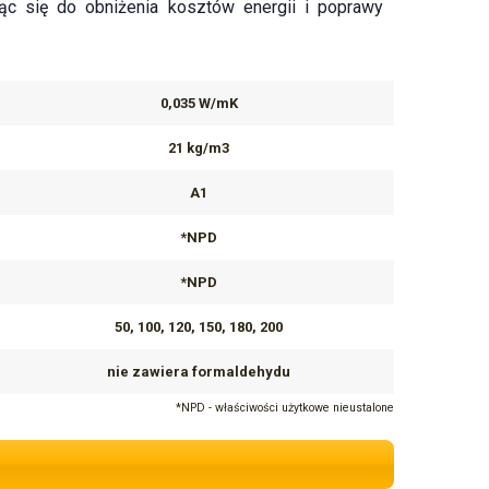
jąc się do obniżenia kosztów energii i poprawy
0,035 W/mK
21 kg/m3
A1
*NPD
*NPD
50, 100, 120, 150, 180, 200
nie zawiera formaldehydu
*NPD - właściwości użytkowe nieustalone