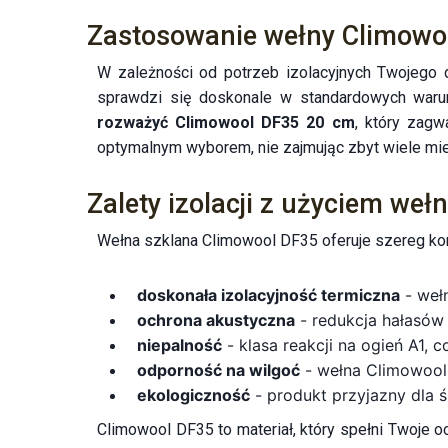
Zastosowanie wełny Climowo
W zależności od potrzeb izolacyjnych Twojeg
sprawdzi się doskonale w standardowych warun
rozważyć Climowool DF35 20 cm
, który zagw
optymalnym wyborem, nie zajmując zbyt wiele mi
Zalety izolacji z użyciem we
Wełna szklana Climowool DF35 oferuje szereg korz
doskonała izolacyjność termiczna
- wełn
ochrona akustyczna
- redukcja hałasów
niepalność
- klasa reakcji na ogień A1,
odporność na wilgoć
- wełna Climowool 
ekologiczność
- produkt przyjazny dla 
Climowool DF35 to materiał, który spełni Twoje o