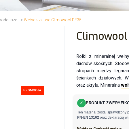
 poddasze
>
Wełna szklana Climowool DF35
Climowool
Rolki z mineralnej wełny
dachów skośnych. Stosow
stropach między legara
ściankach działowych. W
oraz akrylu. Mineralna
weł
PROMOCJA
✓
PRODUKT ZWERYFIKO
Ten materiał został sprawdzony 
PN-EN 13162
oraz deklaracją wł
Wybierz Grubość wełny: