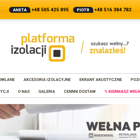
+48 505 425 895
+48 516 384 782
ANETA
PIOTR
OWLANE
AKCESORIA IZOLACYJNE
EKRANY AKUSTYCZNE
POZ
YCJI
O NAS
GALERIA
CENNIK DOSTAW
% KIERMASZ WEŁN