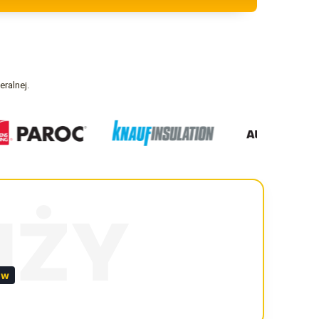
ralnej.
NŻY
ów