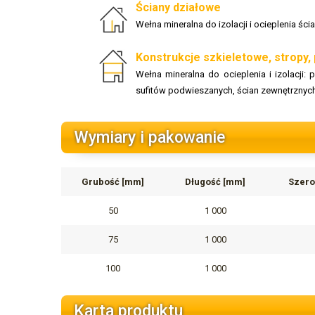
Ściany działowe
Wełna mineralna do izolacji i ocieplenia ś
Konstrukcje szkieletowe, stropy,
Wełna mineralna do ocieplenia i izolacji
sufitów podwieszanych, ścian zewnętrznyc
Wymiary i pakowanie
Grubość [mm]
Długość [mm]
Szero
50
1 000
75
1 000
100
1 000
Karta produktu