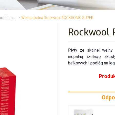
 poddasze
>
Wełna skalna Rockwool ROCKSONIC SUPER
Rockwool 
Płyty ze skalnej wełny 
niepalną izolację akus
belkowych i podłóg na le
Produk
Odpow