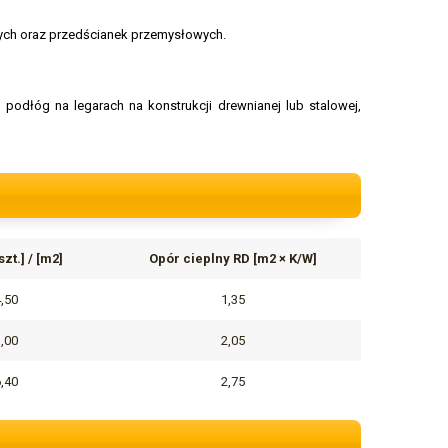
owych oraz przedścianek przemysłowych.
podłóg na legarach na konstrukcji drewnianej lub stalowej,
zt.] / [m2]
Opór cieplny RD [m2 × K/W]
4,50
1,35
3,00
2,05
6,40
2,75