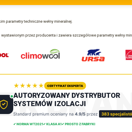
im parametry techniczne wełny mineralnej.
 wystawionym przez producenta i zawiera szczegółowe parametry wełny mine
★★★★★
CERTYFIKAT EKSPERTA
DER BRA
AUTORYZOWANY DYSTRYBUTOR
SYSTEMÓW IZOLACJI
Standard premium oceniany na
4.9/5
przez
383 specjalist
✔ NORMA WT2021
✔ KLASA A1
✔ PROSTO Z FABRYKI