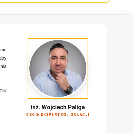
ście
aby
nia
ączą
inż. Wojciech Paliga
CEO & EKSPERT DS. IZOLACJI