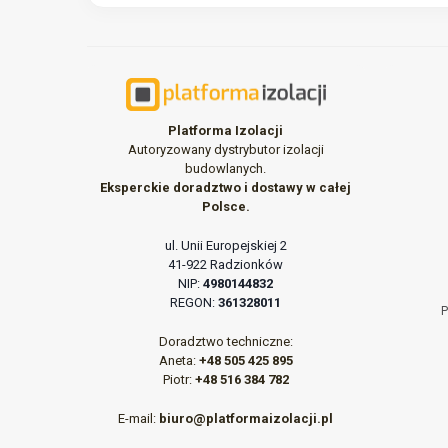
Platforma Izolacji
Autoryzowany dystrybutor izolacji
budowlanych.
Eksperckie doradztwo i dostawy w całej
Polsce.
ul. Unii Europejskiej 2
41-922 Radzionków
NIP:
4980144832
REGON:
361328011
P
Doradztwo techniczne:
Aneta:
+48 505 425 895
Piotr:
+48 516 384 782
E-mail:
biuro@platformaizolacji.pl