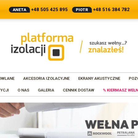
+48 505 425 895
+48 516 384 782
ANETA
PIOTR
OWLANE
AKCESORIA IZOLACYJNE
EKRANY AKUSTYCZNE
POZ
YCJI
O NAS
GALERIA
CENNIK DOSTAW
% KIERMASZ WEŁN