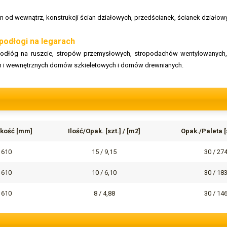
cian od wewnątrz, konstrukcji ścian działowych, przedścianek, ścianek dział
 podłogi na legarach
: podłóg na ruszcie, stropów przemysłowych, stropodachów wentylowanych, 
h i wewnętrznych domów szkieletowych i domów drewnianych.
kość [mm]
Ilość/Opak. [szt.] / [m2]
Opak./Paleta [s
610
15 / 9,15
30 / 27
610
10 / 6,10
30 / 18
610
8 / 4,88
30 / 14