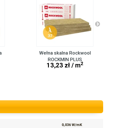
a
Wełna skalna Rockwool
ROCKMIN PLUS
2
13,23 zł / m
0,036 W/mK