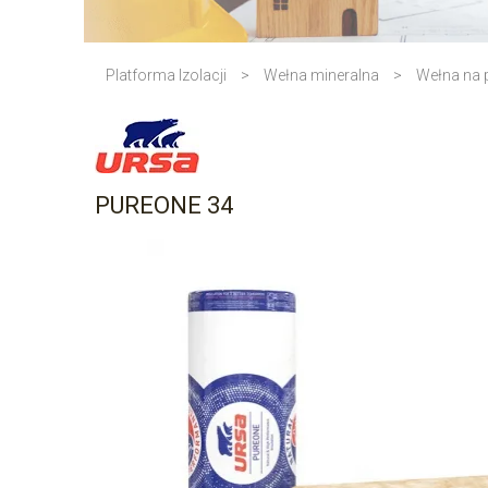
Platforma Izolacji
>
Wełna mineralna
>
Wełna na
PUREONE 34