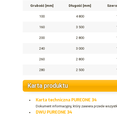
Grubość [mm]
Długość [mm]
Szero
100
4 800
160
3 500
200
2 800
240
3 000
260
2 800
280
2 500
Karta produktu
Karta techniczna PUREONE 34
Dokument informacyjny, który zawiera przede wszystk
DWU PUREONE 34