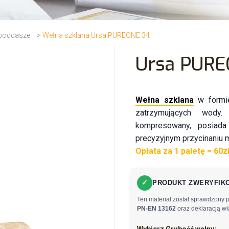
 poddasze
>
Wełna szklana Ursa PUREONE 34
Ursa PURE
Wełna szklana
w formie
zatrzymujących wody.
kompresowany, posiada
precyzyjnym przycinaniu m
Opłata za 1 paletę = 60z
✓
PRODUKT ZWERYFIKO
Ten materiał został sprawdzony 
PN-EN 13162
oraz deklaracją wł
Wybierz Grubość wełny: