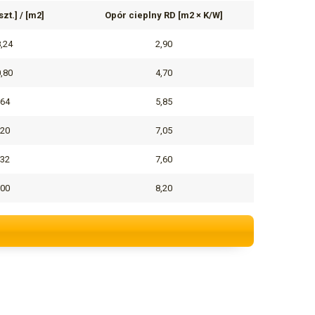
zt.] / [m2]
Opór cieplny RD [m2 × K/W]
8,24
2,90
0,80
4,70
,64
5,85
,20
7,05
,32
7,60
,00
8,20