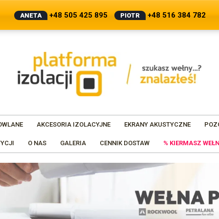
+48 505 425 895
+48 516 384 782
ANETA
PIOTR
OWLANE
AKCESORIA IZOLACYJNE
EKRANY AKUSTYCZNE
POZ
YCJI
O NAS
GALERIA
CENNIK DOSTAW
% KIERMASZ WEŁN