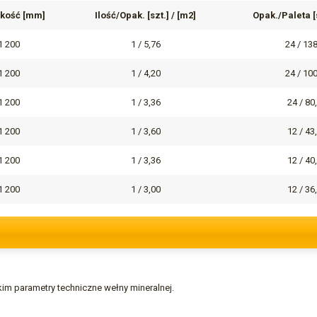
kość [mm]
Ilość/Opak. [szt.] / [m2]
Opak./Paleta [s
1 200
1 / 5,76
24 / 13
1 200
1 / 4,20
24 / 10
1 200
1 / 3,36
24 / 80
1 200
1 / 3,60
12 / 43
1 200
1 / 3,36
12 / 40
1 200
1 / 3,00
12 / 36
im parametry techniczne wełny mineralnej.