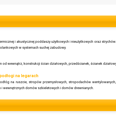
termicznej i akustycznej poddaszy użytkowych i nieużytkowych oraz strychó
 kolankowych w systemach suchej zabudowy.
cian od wewnątrz, konstrukcji ścian działowych, przedścianek, ścianek dział
 podłogi na legarach
: podłóg na ruszcie, stropów przemysłowych, stropodachów wentylowanych, 
h i wewnętrznych domów szkieletowych i domów drewnianych.