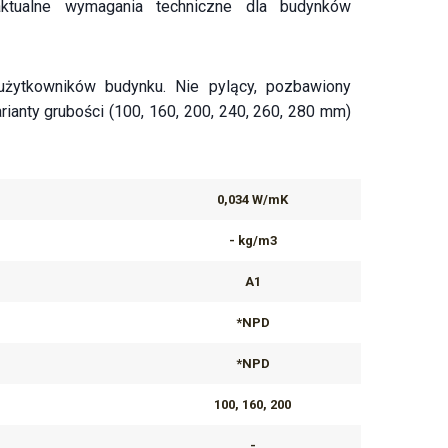
 aktualne wymagania techniczne dla budynków
żytkowników budynku. Nie pylący, pozbawiony
rianty grubości (100, 160, 200, 240, 260, 280 mm)
0,034 W/mK
- kg/m3
A1
*NPD
*NPD
100, 160, 200
-