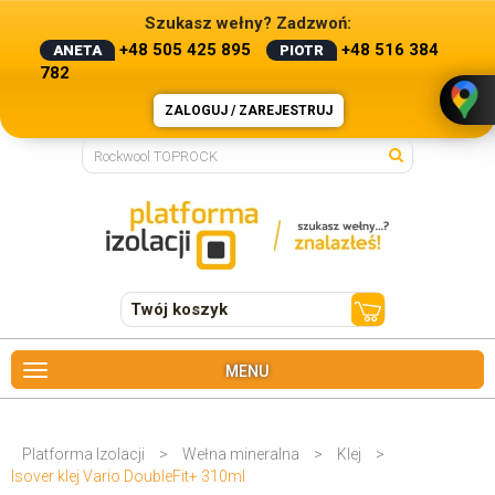
Szukasz wełny? Zadzwoń:
+48 505 425 895
+48 516 384
ANETA
PIOTR
782
ZALOGUJ / ZAREJESTRUJ
Twój koszyk
MENU
Platforma Izolacji
>
Wełna mineralna
>
Klej
>
Isover klej Vario DoubleFit+ 310ml