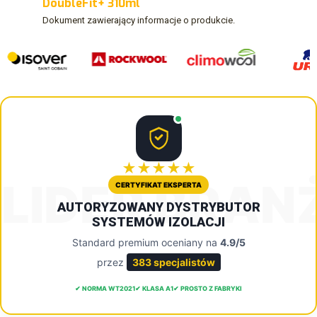
DoubleFit+ 310ml
Dokument zawierający informacje o produkcie.
★★★★★
LIDER BRAN
CERTYFIKAT EKSPERTA
AUTORYZOWANY DYSTRYBUTOR
SYSTEMÓW IZOLACJI
Standard premium oceniany na
4.9/5
przez
383 specjalistów
✔ NORMA WT2021
✔ KLASA A1
✔ PROSTO Z FABRYKI