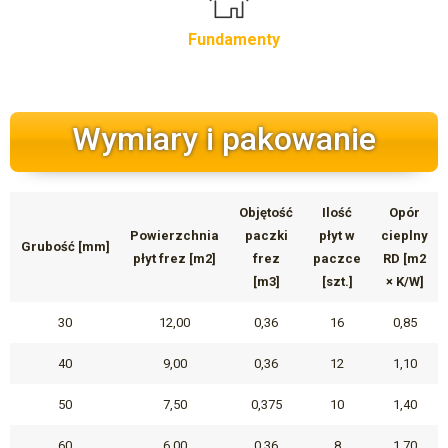
Fundamenty
Wymiary i pakowanie
Objętość
Ilość
Opór
Powierzchnia
paczki
płyt w
cieplny
Grubość [mm]
płyt frez [m2]
frez
paczce
RD [m2
[m3]
[szt.]
× K/W]
30
12,00
0,36
16
0,85
40
9,00
0,36
12
1,10
50
7,50
0,375
10
1,40
60
6,00
0,36
8
1,70