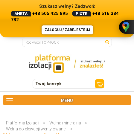
Szukasz wełny? Zadzwoń:
+48 505 425 895
+48 516 384
ANETA
PIOTR
782
ZALOGUJ / ZAREJESTRUJ
Twój koszyk
MENU
Platforma Izolacji
>
Wełna mineralna
>
Wełna do elewacji wentylowanej
>