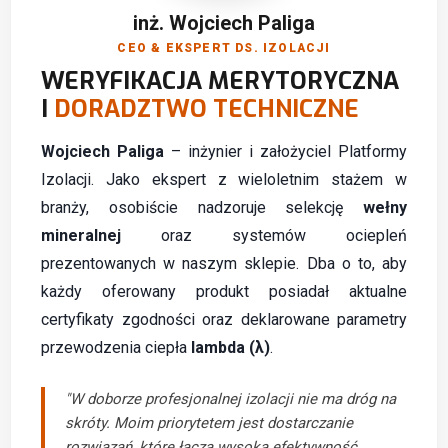
inż. Wojciech Paliga
CEO & EKSPERT DS. IZOLACJI
WERYFIKACJA MERYTORYCZNA
I
DORADZTWO TECHNICZNE
Wojciech Paliga
– inżynier i założyciel Platformy
Izolacji. Jako ekspert z wieloletnim stażem w
branży, osobiście nadzoruje selekcję
wełny
mineralnej
oraz systemów ociepleń
prezentowanych w naszym sklepie. Dba o to, aby
każdy oferowany produkt posiadał aktualne
certyfikaty zgodności oraz deklarowane parametry
przewodzenia ciepła
lambda (λ)
.
"W doborze profesjonalnej izolacji nie ma dróg na
skróty. Moim priorytetem jest dostarczanie
rozwiązań, które łączą wysoką efektywność