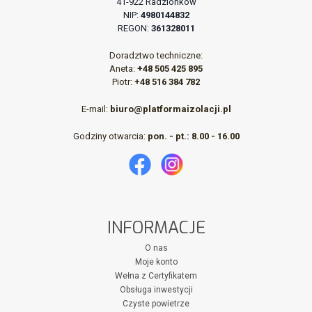
41-922 Radzionków
NIP:
4980144832
REGON:
361328011
Doradztwo techniczne:
Aneta:
+48 505 425 895
Piotr:
+48 516 384 782
E-mail:
biuro@platformaizolacji.pl
Godziny otwarcia:
pon. - pt.: 8.00 - 16.00
INFORMACJE
O nas
Moje konto
Wełna z Certyfikatem
Obsługa inwestycji
Czyste powietrze