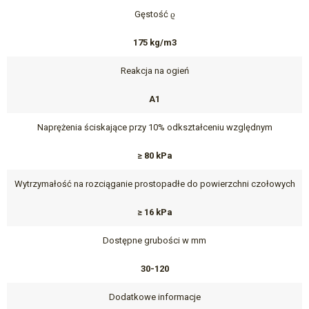
Gęstość ϱ
175 kg/m3
Reakcja na ogień
A1
Naprężenia ściskające przy 10% odkształceniu względnym
≥ 80 kPa
Wytrzymałość na rozciąganie prostopadłe do powierzchni czołowych
≥ 16 kPa
Dostępne grubości w mm
30-120
Dodatkowe informacje