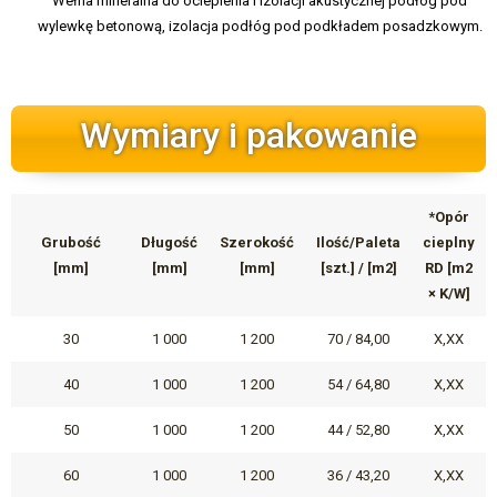
Wełna mineralna do ocieplenia i izolacji akustycznej podłóg pod
wylewkę betonową, izolacja podłóg pod podkładem posadzkowym.
Wymiary i pakowanie
*Opór
Grubość
Długość
Szerokość
Ilość/Paleta
cieplny
[mm]
[mm]
[mm]
[szt.] / [m2]
RD [m2
× K/W]
30
1 000
1 200
70 / 84,00
X,XX
40
1 000
1 200
54 / 64,80
X,XX
50
1 000
1 200
44 / 52,80
X,XX
60
1 000
1 200
36 / 43,20
X,XX