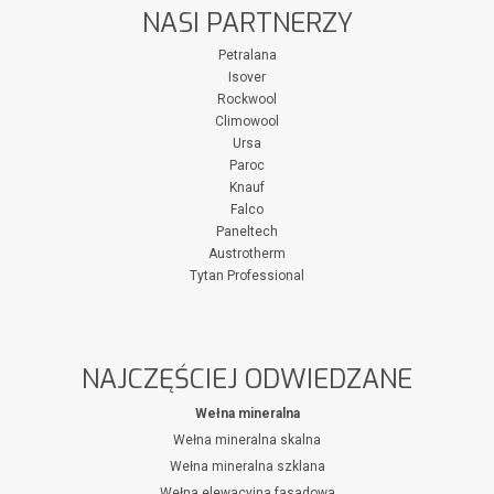
NASI PARTNERZY
Petralana
Isover
Rockwool
Climowool
Ursa
Paroc
Knauf
Falco
Paneltech
Austrotherm
Tytan Professional
NAJCZĘŚCIEJ ODWIEDZANE
Wełna mineralna
Wełna mineralna skalna
Wełna mineralna szklana
Wełna elewacyjna fasadowa