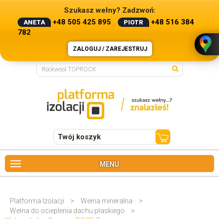
Szukasz wełny? Zadzwoń:
+48 505 425 895
+48 516 384
ANETA
PIOTR
782
ZALOGUJ / ZAREJESTRUJ
Twój koszyk
MENU
Platforma Izolacji
>
Wełna mineralna
>
Wełna do ocieplenia dachu płaskiego
>