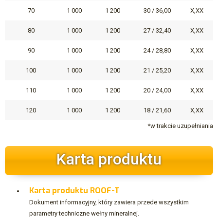
70
1 000
1 200
30 / 36,00
X,XX
80
1 000
1 200
27 / 32,40
X,XX
90
1 000
1 200
24 / 28,80
X,XX
100
1 000
1 200
21 / 25,20
X,XX
110
1 000
1 200
20 / 24,00
X,XX
120
1 000
1 200
18 / 21,60
X,XX
*w trakcie uzupełniania
Karta produktu
Karta produktu ROOF-T
Dokument informacyjny, który zawiera przede wszystkim
parametry techniczne wełny mineralnej.