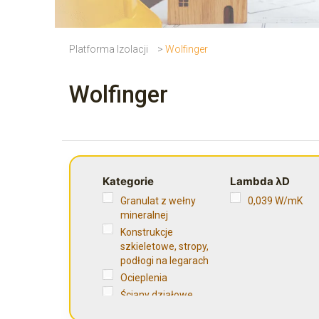
Platforma Izolacji
>
Wolfinger
Wolfinger
Kategorie
Lambda λD
Granulat z wełny
0,039 W/mK
mineralnej
Konstrukcje
szkieletowe, stropy,
podłogi na legarach
Ocieplenia
Ściany działowe
Wełna Mineralna do