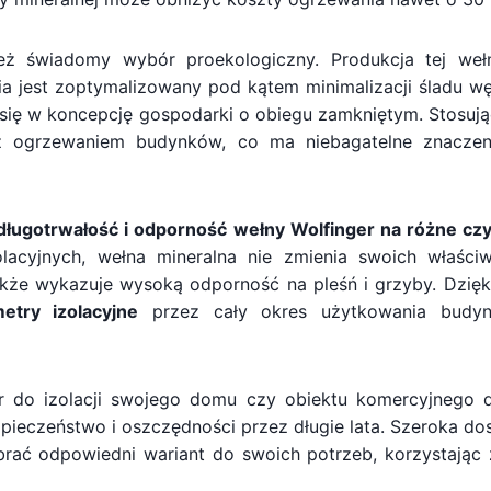
ież świadomy wybór proekologiczny. Produkcja tej weł
ia jest zoptymalizowany pod kątem minimalizacji śladu w
 się w koncepcję gospodarki o obiegu zamkniętym. Stosują
 z ogrzewaniem budynków, co ma niebagatelne znacze
długotrwałość i odporność wełny Wolfinger na różne czy
olacyjnych, wełna mineralna nie zmienia swoich właści
także wykazuje wysoką odporność na pleśń i grzyby. Dzię
etry izolacyjne
przez cały okres użytkowania budyn
er do izolacji swojego domu czy obiektu komercyjnego d
zpieczeństwo i oszczędności przez długie lata. Szeroka d
brać odpowiedni wariant do swoich potrzeb, korzystając