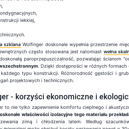
h,
kondygnacyjnych,
strukcji lekkiej,
echnicznych.
a szklana
Wolfinger doskonale wypełnia przestrzenie mię
n zewnętrznych często stosowana jest natomiast
wełna skal
 doskonałą paroprzepuszczalność, pozwalając ścianom "
e wszechstronnym
. Dzięki dostępności w różnych formach 
każdego typu konstrukcji. Różnorodność gęstości i grub
gań projektowych i technicznych.
er - korzyści ekonomiczne i ekologi
er to nie tylko zapewnienie komfortu cieplnego i akustycz
oskonałe właściwości izolacyjne tego materiału przekład
ewania zimą i chłodzenia latem. Według szacunków
ny mineralnej może obniżyć koszty ogrzewania nawet o 30