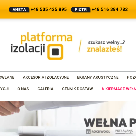
+48 505 425 895
+48 516 384 782
ANETA
PIOTR
OWLANE
AKCESORIA IZOLACYJNE
EKRANY AKUSTYCZNE
POZ
YCJI
O NAS
GALERIA
CENNIK DOSTAW
% KIERMASZ WEŁN