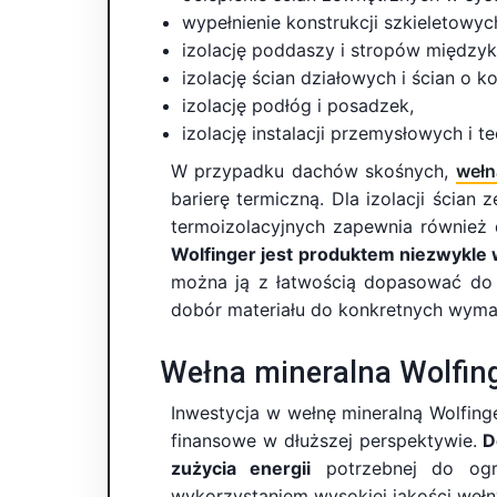
wypełnienie konstrukcji szkieletowyc
izolację poddaszy i stropów między
izolację ścian działowych i ścian o kon
izolację podłóg i posadzek,
izolację instalacji przemysłowych i t
W przypadku dachów skośnych,
wełn
barierę termiczną. Dla izolacji ścia
termoizolacyjnych zapewnia również
Wolfinger jest produktem niezwykl
można ją z łatwością dopasować do 
dobór materiału do konkretnych wyma
Wełna mineralna Wolfing
Inwestycja w wełnę mineralną Wolfing
finansowe w dłuższej perspektywie.
D
zużycia energii
potrzebnej do ogrz
wykorzystaniem wysokiej jakości weł