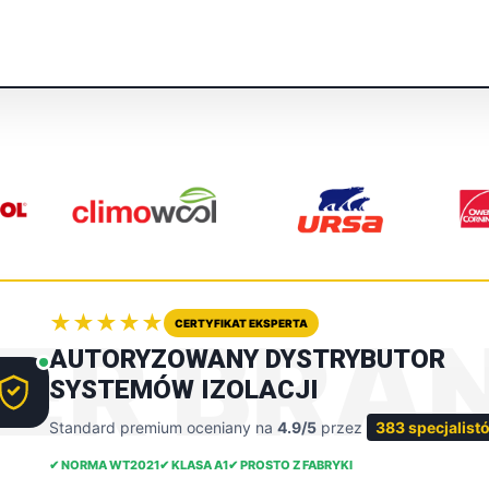
★★★★★
CERTYFIKAT EKSPERTA
DER BRA
AUTORYZOWANY DYSTRYBUTOR
SYSTEMÓW IZOLACJI
Standard premium oceniany na
4.9/5
przez
383 specjalist
✔ NORMA WT2021
✔ KLASA A1
✔ PROSTO Z FABRYKI