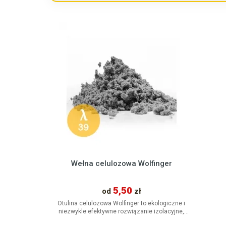
Ocieplenia Ścian
Trójwarstwowych
Wełna na poddasze
Wełna celulozowa Wolfinger
5,50
od
zł
Otulina celulozowa Wolfinger to ekologiczne i
niezwykle efektywne rozwiązanie izolacyjne,
które doskonale sprawdza...