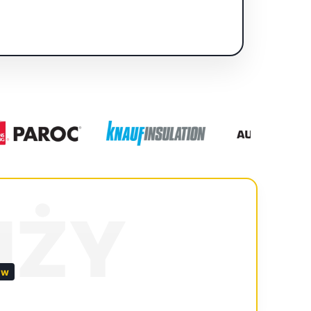
NŻY
ów