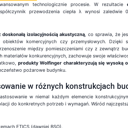
awansowanym technologicznie procesie. W rezultacie
spółczynnik przewodzenia ciepła λ wynosi zaledwie 
 doskonałą izolacyjnością akustyczną
, co sprawia, że j
 obiektów komercyjnych czy przemysłowych. Dzięki swe
 przenoszenie między pomieszczeniami czy z zewnątrz bu
h materiałów konkurencyjnych, zachowuje swoje właściwości 
datkowo,
produkty Wolfinger charakteryzują się wysoką 
ieczeństwo pożarowe budynku.
osowanie w różnych konstrukcjach b
 zastosowanie w niemal każdym elemencie konstrukcyj
olacji do konkretnych potrzeb i wymagań. Wśród najczęst
temach ETICS (dawniej BSO),