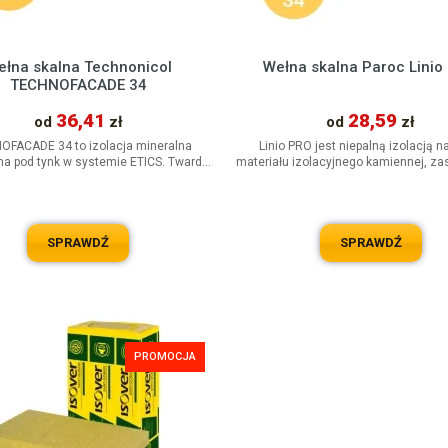
ełna skalna Technonicol
Wełna skalna Paroc Linio
TECHNOFACADE 34
36,41
28,59
od
zł
od
zł
OFACADE 34 to izolacja mineralna
Linio PRO jest niepalną izolacją n
na pod tynk w systemie ETICS. Twarde
materiału izolacyjnego kamiennej, z
łyty z materiału izolacyjnego...
jako warstwa ścian z cienko..
SPRAWDŹ
SPRAWDŹ
PROMOCJA