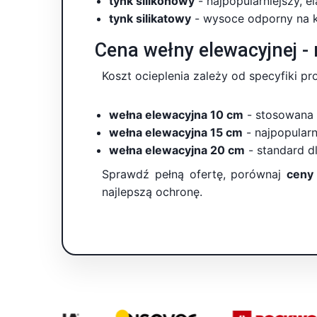
tynk silikonowy
- najpopularniejszy, 
tynk silikatowy
- wysoce odporny na ko
Cena wełny elewacyjnej - 
Koszt ocieplenia zależy od specyfiki pro
wełna elewacyjna 10 cm
- stosowana c
wełna elewacyjna 15 cm
- najpopular
wełna elewacyjna 20 cm
- standard d
Sprawdź pełną ofertę, porównaj
ceny
najlepszą ochronę.