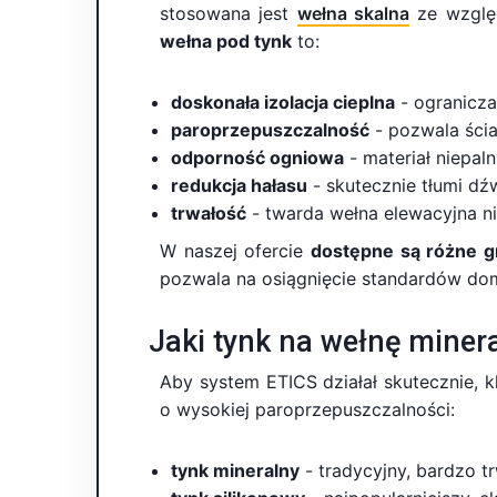
stosowana jest
wełna skalna
ze względ
wełna pod tynk
to:
doskonała izolacja cieplna
- ogranicza
paroprzepuszczalność
- pozwala ści
odporność ogniowa
- materiał niepal
redukcja hałasu
- skutecznie tłumi dź
trwałość
- twarda wełna elewacyjna ni
W naszej ofercie
dostępne są różne gr
pozwala na osiągnięcie standardów d
Jaki tynk na wełnę miner
Aby system ETICS działał skutecznie, 
o wysokiej paroprzepuszczalności:
tynk mineralny
- tradycyjny, bardzo t