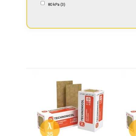
14 cm
(14)
80 kPa
(3)
15 cm
(18)
16 cm
(11)
18 cm
(10)
20 cm
(17)
22 cm
(5)
24 cm
(5)
25 cm
(5)
30 cm
(2)
35 cm
(1)