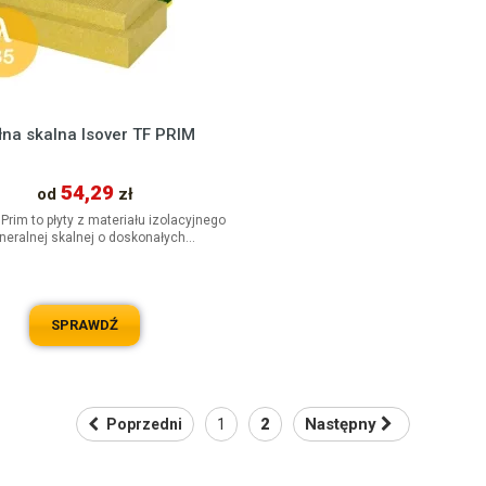
na skalna Isover TF PRIM
54,29
od
zł
 Prim to płyty z materiału izolacyjnego
neralnej skalnej o doskonałych
ciwościach termoizolacyjnych,...
SPRAWDŹ
2
Następny
Poprzedni
1