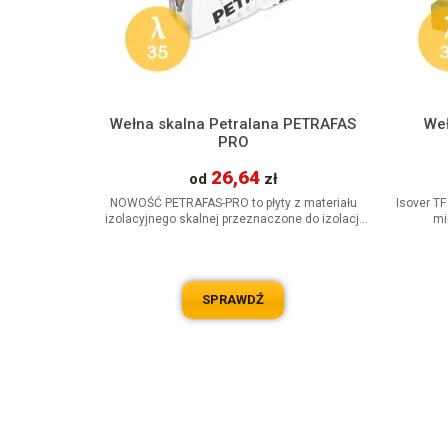
Wełna skalna Petralana PETRAFAS
Weł
PRO
26,64
od
zł
NOWOŚĆ PETRAFAS-PRO to płyty z materiału
Isover TF
izolacyjnego skalnej przeznaczone do izolacji
mi
termicznej, akustycznej i...
właś
SPRAWDŹ