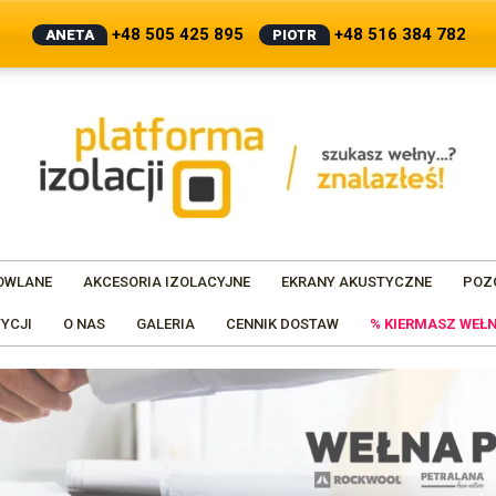
+48 505 425 895
+48 516 384 782
ANETA
PIOTR
OWLANE
AKCESORIA IZOLACYJNE
EKRANY AKUSTYCZNE
POZ
YCJI
O NAS
GALERIA
CENNIK DOSTAW
% KIERMASZ WEŁN