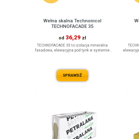
Wełna skalna Technonicol
W
TECHNOFACADE 35
36,29
od
zł
TECHNOFACADE 35 to izolacja mineralna
TECHN
fasadowa, elewacyjna pod tynk w systemie
elewacyj
ETICS. Twarde płyty z materiału...
p
SPRAWDŹ