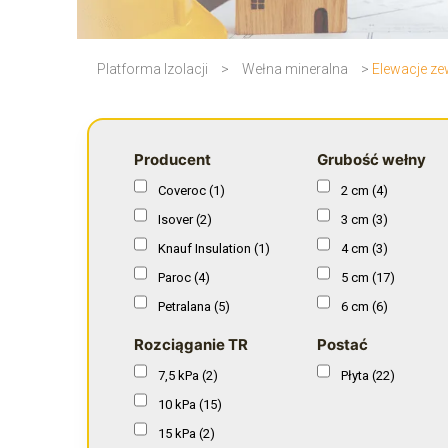
Platforma Izolacji
>
Wełna mineralna
>
Elewacje ze
Producent
Grubość wełny
Coveroc
(1)
2 cm
(4)
Isover
(2)
3 cm
(3)
Knauf Insulation
(1)
4 cm
(3)
Paroc
(4)
5 cm
(17)
Petralana
(5)
6 cm
(6)
Rockwool
(7)
8 cm
(14)
Rozciąganie TR
Postać
Technonicol
(2)
9 cm
(1)
7,5 kPa
(2)
Płyta
(22)
10 cm
(20)
10 kPa
(15)
12 cm
(18)
15 kPa
(2)