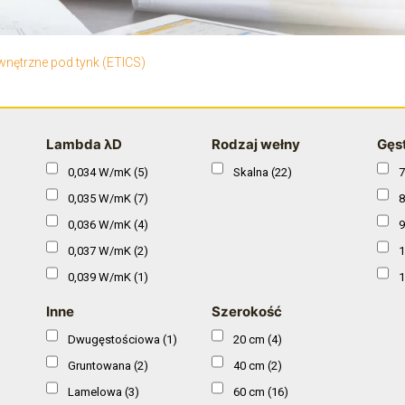
wnętrzne pod tynk (ETICS)
Lambda λD
Rodzaj wełny
Gęs
0,034 W/mK
(5)
Skalna
(22)
7
0,035 W/mK
(7)
8
0,036 W/mK
(4)
9
0,037 W/mK
(2)
1
0,039 W/mK
(1)
1
0,040 W/mK
(2)
1
Inne
Szerokość
0,041 W/mK
(1)
1
Dwugęstościowa
(1)
20 cm
(4)
Gruntowana
(2)
40 cm
(2)
Lamelowa
(3)
60 cm
(16)