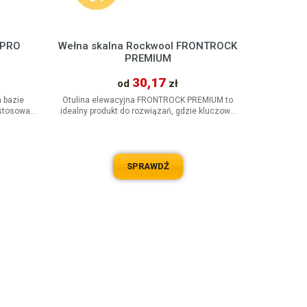
 PRO
Wełna skalna Rockwool FRONTROCK
PREMIUM
30,17
od
zł
a bazie
Otulina elewacyjna FRONTROCK PREMIUM to
astosowaną
idealny produkt do rozwiązań, gdzie kluczowa
.
jest jakość izolacji i odporność...
SPRAWDŹ