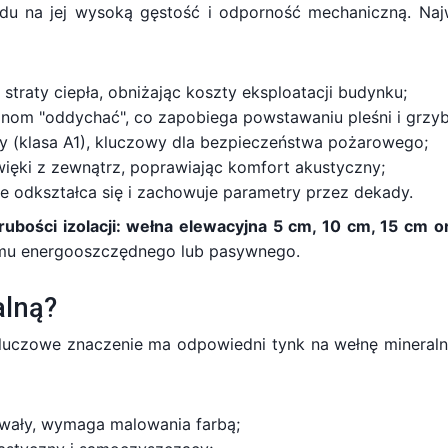
u na jej wysoką gęstość i odporność mechaniczną. Najw
 straty ciepła, obniżając koszty eksploatacji budynku;
anom "oddychać", co zapobiega powstawaniu pleśni i grzy
ny (klasa A1), kluczowy dla bezpieczeństwa pożarowego;
więki z zewnątrz, poprawiając komfort akustyczny;
e odkształca się i zachowuje parametry przez dekady.
ubości izolacji: wełna elewacyjna 5 cm, 10 cm, 15 cm 
omu energooszczędnego lub pasywnego.
alną?
kluczowe znaczenie ma odpowiedni tynk na wełnę mineral
rwały, wymaga malowania farbą;