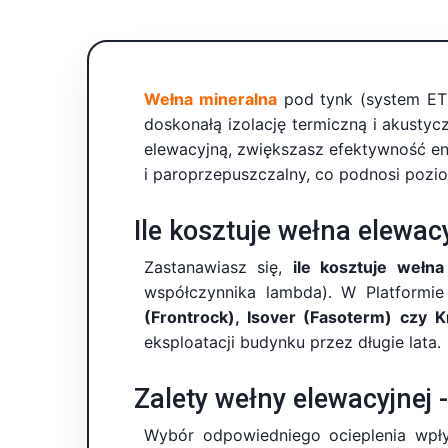
Wełna mineralna
pod tynk (system ETI
doskonałą izolację termiczną i akusty
elewacyjną, zwiększasz efektywność ene
i paroprzepuszczalny, co podnosi poz
Ile kosztuje wełna elewa
Zastanawiasz się,
ile kosztuje wełna
współczynnika lambda). W Platformie
(Frontrock), Isover (Fasoterm) czy K
eksploatacji budynku przez długie lata.
Zalety wełny elewacyjnej 
Wybór odpowiedniego ocieplenia wpł