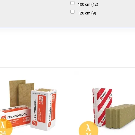
100 cm
(12)
120 cm
(9)