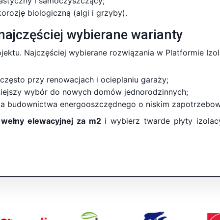
elastyczny i samoczyszczący;
rozję biologiczną (algi i grzyby).
najczęściej wybierane warianty
jektu. Najczęściej wybierane rozwiązania w Platformie Izola
zęsto przy renowacjach i ocieplaniu garaży;
niejszy wybór do nowych domów jednorodzinnych;
la budownictwa energooszczędnego o niskim zapotrzebowa
 wełny elewacyjnej za m2
i wybierz twarde płyty izola