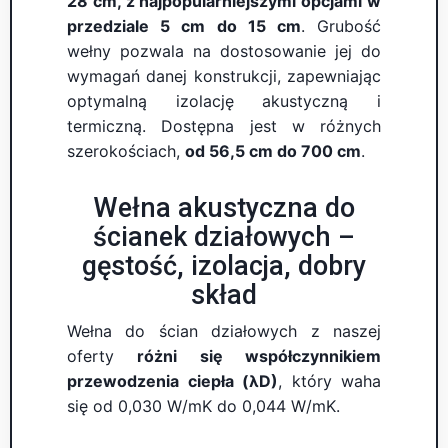
28 cm, z najpopularniejszymi opcjami w
przedziale 5 cm do 15 cm
. Grubość
wełny pozwala na dostosowanie jej do
wymagań danej konstrukcji, zapewniając
optymalną izolację akustyczną i
termiczną. Dostępna jest w różnych
szerokościach,
od 56,5 cm do 700 cm
.
Wełna akustyczna do
ścianek działowych –
gęstość, izolacja, dobry
skład
Wełna do ścian działowych z naszej
oferty
różni się współczynnikiem
przewodzenia ciepła (λD)
, który waha
się od 0,030 W/mK do 0,044 W/mK.