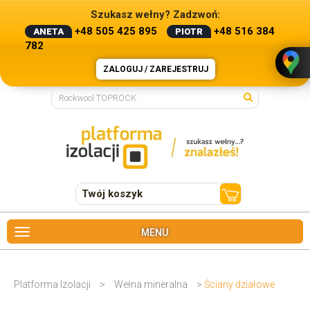
Szukasz wełny? Zadzwoń:
+48 505 425 895
+48 516 384
ANETA
PIOTR
782
ZALOGUJ / ZAREJESTRUJ
Twój koszyk
MENU
Platforma Izolacji
>
Wełna mineralna
>
Ściany działowe